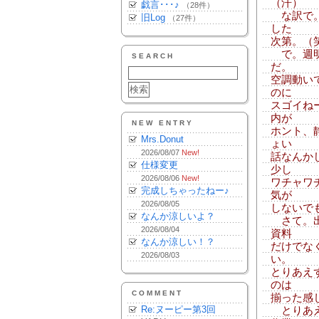
（汗）
戯言･･･♪
（28件）
な訳で。
旧Log
（27件）
した
次第。（
で。週明
SEARCH
だ。
空調動い
のに
スゴイね
内が
NEW ENTRY
ホント、
Mrs.Donut
ょい
2026/08/07
New!
話なんか
仕様変更
少し
2026/08/06
New!
ワチャワ
完成しちゃったねー♪
気が
2026/08/05
しないで
なんか涼しいよ？
さて。出
2026/08/04
資料
なんか涼しい！？
だけでな
2026/08/03
い。
とりあえ
のは
COMMENT
揃った感
Re:ヌーピー第3回
とりあえ