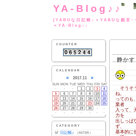
YA-Blog♪♪
(YABUな日記帳♪＋
＝YA-Blog♪♪
COUNTER
静かす
CALENDAR
«
»
2017.11
SUN
MON
TUE
WED
THU
FRI
SAT
そうそう
-
-
-
1
2
3
4
ね。
5
6
7
8
9
10
11
12
13
14
15
16
17
18
ってのも
19
20
21
22
23
24
25
業者
26
27
28
29
30
-
-
入って、
-
-
-
-
-
-
-
力を
出しっぱ
CATEGORY
ず、
基本的に
日記帳♪
（5973件）