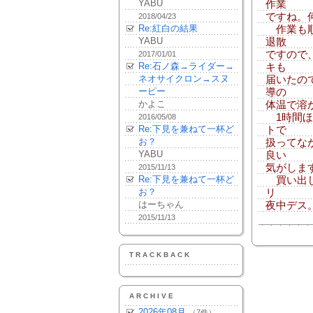
YABU
作業
ですね。
2018/04/23
Re:紅白の結果
作業も順
YABU
退散
ですので
2017/01/01
Re:石ノ森→ライダー→
キも
ネオサイクロン→スヌ
届いたの
ーピー
導の
かよこ
体温で溶
1時間ほ
2016/05/08
Re:下見を兼ねて一杯ど
トで
お？
扱ってな
YABU
良い
気がしま
2015/11/13
Re:下見を兼ねて一杯ど
買い出し
お？
リ
はーちゃん
夜中デス
2015/11/13
TRACKBACK
ARCHIVE
2026年08月
（7件）