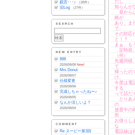
だし
戯言･･･♪
（28件）
知らんが
旧Log
（27件）
昼からは
絡が
あり、ま
SEARCH
で、
その対応
と！？
まぁ、も
定時前。
NEW ENTRY
（何）
888
先週同様
2026/08/08
New!
て
Mrs.Donut
帰ったの
2026/08/07
け。
仕様変更
今度は電
2026/08/06
する
完成しちゃったねー♪
って話だ
2026/08/05
とりあえ
なんか涼しいよ？
の
2026/08/04
放置中の
所、
お借りし
COMMENT
な
Re:ヌーピー第3回
電話線は