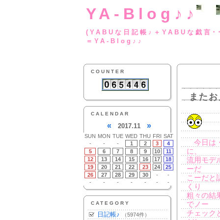
YA-Blog♪♪
(YABUな日記帳♪＋
＝YA-Blog♪♪
COUNTER
またお
CALENDAR
«
»
2017.11
SUN
MON
TUE
WED
THU
FRI
SAT
今日は・
-
-
-
1
2
3
4
に、
5
6
7
8
9
10
11
12
13
14
15
16
17
18
流用モデ
19
20
21
22
23
24
25
ーだ
26
27
28
29
30
-
-
こーだと
-
-
-
-
-
-
-
くり
粗々の結
CATEGORY
でノー
チェック
日記帳♪
（5974件）