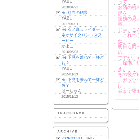
YABU
って
お隣の机
2018/04/23
Re:紅白の結果
況を
YABU
総務の兄
答。
2017/01/01
Re:石ノ森→ライダー→
じゃ、こ
ネオサイクロン→スヌ
これで心
ーピー
ね。
かよこ
明日も雨
の
2016/05/08
Re:下見を兼ねて一杯ど
ですが。o
お？
帰宅。飯
YABU
え、
その後ダビ
2015/11/13
Re:下見を兼ねて一杯ど
ガッツリ
お？
は
はーちゃん
昼まで寝
2015/11/13
TRACKBACK
ARCHIVE
2026年08月
（8件）