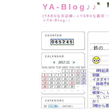
YA-Blog♪♪
(YABUな日記帳♪＋
＝YA-Blog♪♪
COUNTER
鉄の
CALENDAR
«
»
2017.11
SUN
MON
TUE
WED
THU
FRI
SAT
8時起床
-
-
-
1
2
3
4
朝飯
5
6
7
8
9
10
11
12
13
14
15
16
17
18
イタダキ
19
20
21
22
23
24
25
録画予約
26
27
28
29
30
-
-
売り
-
-
-
-
-
-
-
確保へ。
で、いつ
CATEGORY
か！
3種から
日記帳♪
（5973件）