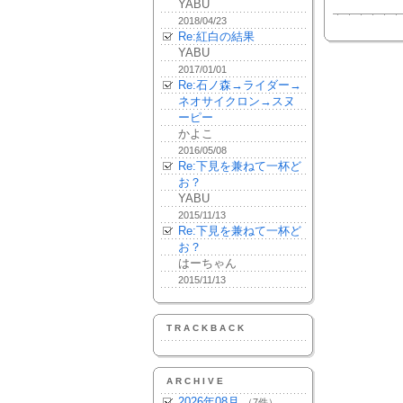
YABU
2018/04/23
Re:紅白の結果
YABU
2017/01/01
Re:石ノ森→ライダー→
ネオサイクロン→スヌ
ーピー
かよこ
2016/05/08
Re:下見を兼ねて一杯ど
お？
YABU
2015/11/13
Re:下見を兼ねて一杯ど
お？
はーちゃん
2015/11/13
TRACKBACK
ARCHIVE
2026年08月
（7件）