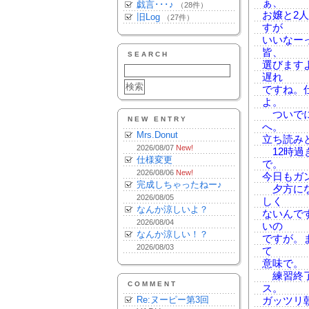
ぁ、
戯言･･･♪
（28件）
お嬢と2
旧Log
（27件）
すが
いいなー
皆、
SEARCH
選びます
遅れ
ですね。
よ。
ついでに
NEW ENTRY
へ。
Mrs.Donut
立ち読み
2026/08/07
New!
12時過
仕様変更
で。
2026/08/06
New!
今日もガ
完成しちゃったねー♪
夕方にな
2026/08/05
しく
なんか涼しいよ？
ないんで
2026/08/04
いの
なんか涼しい！？
ですが。
2026/08/03
て
意味で。
練習終了
COMMENT
ス。
Re:ヌーピー第3回
ガッツリ