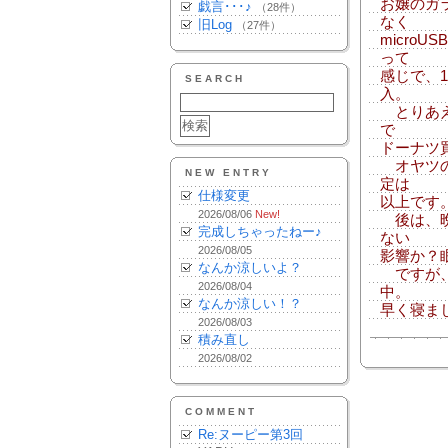
お嬢のガ
戯言･･･♪
（28件）
なく
旧Log
（27件）
micro
って
感じで、
SEARCH
入。
とりあえ
で
ドーナツ
オヤツの
NEW ENTRY
定は
仕様変更
以上です
2026/08/06
New!
後は、晩
完成しちゃったねー♪
ない
2026/08/05
影響か？
なんか涼しいよ？
ですが、
2026/08/04
中。
なんか涼しい！？
早く寝ま
2026/08/03
積み直し
2026/08/02
COMMENT
Re:ヌーピー第3回