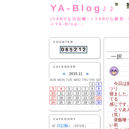
YA-Blog♪♪
(YABUな日記帳♪＋
＝YA-Blog♪♪
COUNTER
一択
CALENDAR
«
»
2019.11
SUN
MON
TUE
WED
THU
FRI
SAT
今日は振
-
-
-
-
-
1
2
ツリ
3
4
5
6
7
8
9
10
11
12
13
14
15
16
寝ました
17
18
19
20
21
22
23
てる
24
25
26
27
28
29
30
感じです。
-
-
-
-
-
-
-
とりあえ
（笑）
CATEGORY
昼飯喰っ
い前
日記帳♪
（5972件）