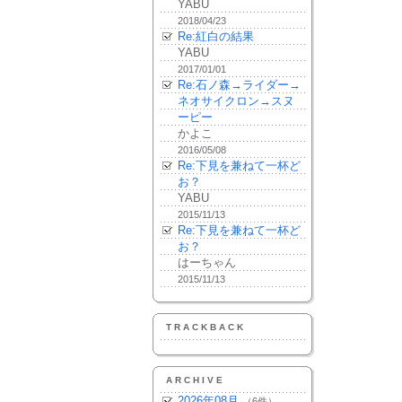
YABU
2018/04/23
Re:紅白の結果
YABU
2017/01/01
Re:石ノ森→ライダー→
ネオサイクロン→スヌ
ーピー
かよこ
2016/05/08
Re:下見を兼ねて一杯ど
お？
YABU
2015/11/13
Re:下見を兼ねて一杯ど
お？
はーちゃん
2015/11/13
TRACKBACK
ARCHIVE
2026年08月
（6件）