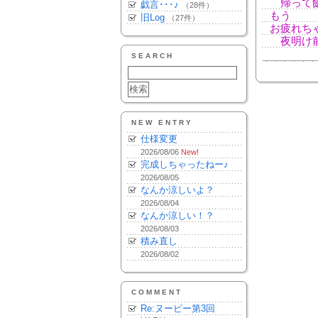
帰って飯
戯言･･･♪
（28件）
もう
旧Log
（27件）
お疲れちゃん
夜明け前
SEARCH
NEW ENTRY
仕様変更
2026/08/06
New!
完成しちゃったねー♪
2026/08/05
なんか涼しいよ？
2026/08/04
なんか涼しい！？
2026/08/03
積み直し
2026/08/02
COMMENT
Re:ヌーピー第3回