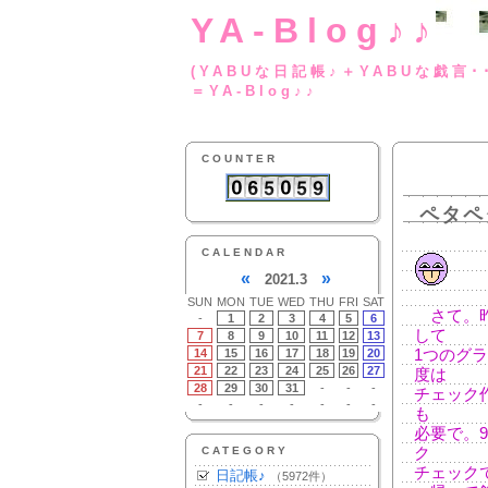
YA-Blog♪♪
(YABUな日記帳♪＋
＝YA-Blog♪♪
COUNTER
ペタペ
CALENDAR
«
»
2021.3
SUN
MON
TUE
WED
THU
FRI
SAT
さて。昨
-
1
2
3
4
5
6
して
7
8
9
10
11
12
13
14
15
16
17
18
19
20
1つのグ
21
22
23
24
25
26
27
度は
28
29
30
31
-
-
-
チェック
-
-
-
-
-
-
-
も
必要で。
CATEGORY
ク
チェック
日記帳♪
（5972件）