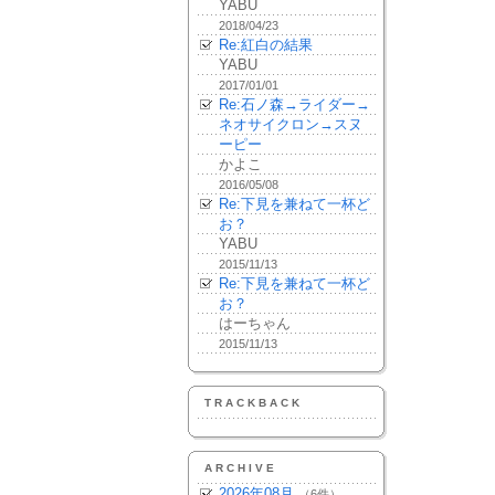
YABU
2018/04/23
Re:紅白の結果
YABU
2017/01/01
Re:石ノ森→ライダー→
ネオサイクロン→スヌ
ーピー
かよこ
2016/05/08
Re:下見を兼ねて一杯ど
お？
YABU
2015/11/13
Re:下見を兼ねて一杯ど
お？
はーちゃん
2015/11/13
TRACKBACK
ARCHIVE
2026年08月
（6件）