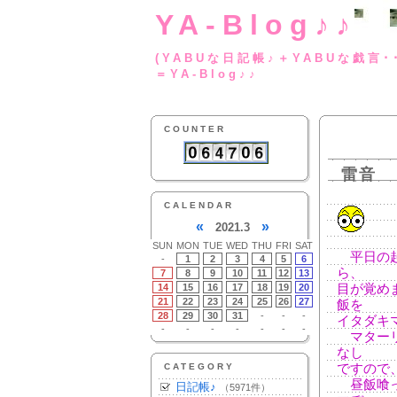
YA-Blog♪♪
(YABUな日記帳♪＋
＝YA-Blog♪♪
COUNTER
雷音
CALENDAR
«
»
2021.3
SUN
MON
TUE
WED
THU
FRI
SAT
平日の起
-
1
2
3
4
5
6
ら、
7
8
9
10
11
12
13
14
15
16
17
18
19
20
目が覚め
21
22
23
24
25
26
27
飯を
28
29
30
31
-
-
-
イタダキ
-
-
-
-
-
-
-
マターリ
なし
CATEGORY
ですので
昼飯喰っ
日記帳♪
（5971件）