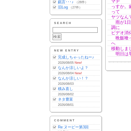
マヂ
戯言･･･♪
（28件）
っすか。
旧Log
（27件）
って
ヤツなん
雨が1日
SEARCH
調に
ビデオ消
晩飯喰っ
へ
移動しま
NEW ENTRY
明日は早
完成しちゃったねー♪
2026/08/05
New!
なんか涼しいよ？
2026/08/04
New!
なんか涼しい！？
2026/08/03
積み直し
2026/08/02
ネタ豊富
2026/08/01
COMMENT
Re:ヌーピー第3回