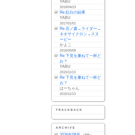
YABU
2018/04/23
Re:紅白の結果
YABU
2017/01/01
Re:石ノ森→ライダー→
ネオサイクロン→スヌ
ーピー
かよこ
2016/05/08
Re:下見を兼ねて一杯ど
お？
YABU
2015/11/13
Re:下見を兼ねて一杯ど
お？
はーちゃん
2015/11/13
TRACKBACK
ARCHIVE
2026年08月
（5件）