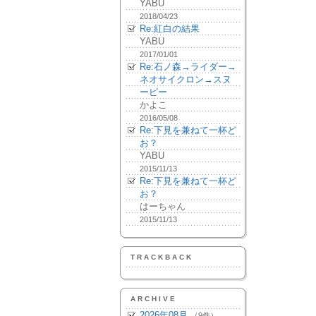
YABU
2018/04/23
Re:紅白の結果
YABU
2017/01/01
Re:石ノ森→ライダー→
ネオサイクロン→スヌ
ーピー
かよこ
2016/05/08
Re:下見を兼ねて一杯ど
お？
YABU
2015/11/13
Re:下見を兼ねて一杯ど
お？
はーちゃん
2015/11/13
TRACKBACK
ARCHIVE
2026年08月
（9件）