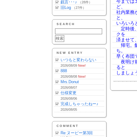
今までは
戯言･･･♪
（28件）
ど、
旧Log
（27件）
社内業務
と、
いろいろ
SEARCH
定時後、
クを
済ませて
帰宅。飯
ち。
NEW ENTRY
早く布団
いつもと変わらない
夜明け前
2026/08/09
New!
ると
888
しましょ
2026/08/08
New!
Mrs.Donut
2026/08/07
仕様変更
2026/08/06
完成しちゃったねー♪
2026/08/05
COMMENT
Re:ヌーピー第3回