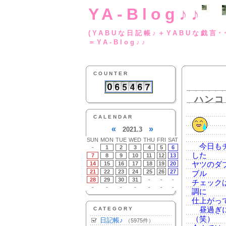
YA-Blog♪♪
(YABUな日記帳♪＋
＝YA-Blog♪♪
COUNTER
ハンコ
CALENDAR
«
»
2021.3
SUN
MON
TUE
WED
THU
FRI
SAT
今日もチ
-
1
2
3
4
5
6
した
7
8
9
10
11
12
13
14
15
16
17
18
19
20
ヤツのダ
21
22
23
24
25
26
27
ブル
28
29
30
31
-
-
-
チェック
-
-
-
-
-
-
-
調に
仕上がっ
CATEGORY
昼過ぎに
（笑）
日記帳♪
（5975件）