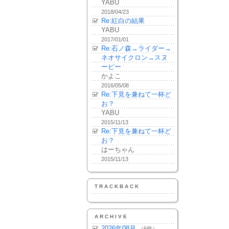
YABU
2018/04/23
Re:紅白の結果
YABU
2017/01/01
Re:石ノ森→ライダー→
ネオサイクロン→スヌ
ーピー
かよこ
2016/05/08
Re:下見を兼ねて一杯ど
お？
YABU
2015/11/13
Re:下見を兼ねて一杯ど
お？
はーちゃん
2015/11/13
TRACKBACK
ARCHIVE
2026年08月
（6件）