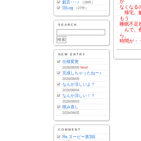
が
戯言･･･♪
（28件）
なくなる
旧Log
（27件）
帰宅。飯
もう
睡眠不足
SEARCH
んで。夜
ら、
時間が・
NEW ENTRY
仕様変更
2026/08/06
New!
完成しちゃったねー♪
2026/08/05
なんか涼しいよ？
2026/08/04
なんか涼しい！？
2026/08/03
積み直し
2026/08/02
COMMENT
Re:ヌーピー第3回