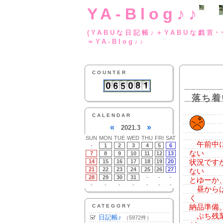
YA-Blog♪♪
(YABUな日記帳♪＋
＝YA-Blog♪♪
COUNTER
落ち着
CALENDAR
«
»
2021.3
SUN
MON
TUE
WED
THU
FRI
SAT
午前中に
-
1
2
3
4
5
6
ない
7
8
9
10
11
12
13
14
15
16
17
18
19
20
状況です
21
22
23
24
25
26
27
ない
28
29
30
31
-
-
-
とゆーか
-
-
-
-
-
-
-
昼からは
く
CATEGORY
納品準備
ぷち残業
日記帳♪
（5972件）