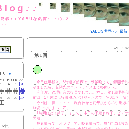
Blog♪♪
BUな日記帳♪＋YABUな戯言･･･
g♪♪
YABUな世界へ♪
最新
DATE :
202
第1回
»
1.3
ED
THU
FRI
SAT
今日は早起き。8時過ぎ起床で。朝飯喰って、録画予約
3
4
5
6
済ませたら、玄関先のエントランスまで移動デス。
10
11
12
13
今年度、管理組合の役員でしてね。本日、第1回理事会
17
18
19
20
前回、1月末には役員決めだけだったので、第0回？（笑
24
25
26
27
今回は、特に・・・。顔合わせと前年度からの引継ぎ
31
-
-
-
-
-
-
-
確認でおしまい。乙。
1時間ほどで終了。そして、本日の予定も終了。ビデオ
開始。
昼飯喰って、オヤツして、晩飯喰って、0時前には寝落
972件）
いつものパターン。夜中に再起動後、今日のネタを。