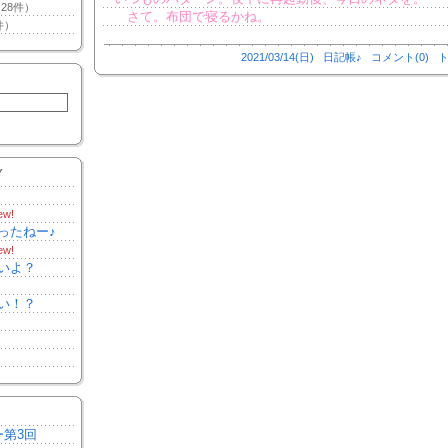
28件）
さて。布団で寝るかね。
件）
2021/03/14(日)
日記帳♪
コメント(0)
ト
Y
ew!
ったねー♪
ew!
いよ？
い！？
ー第3回