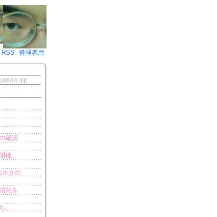
♪)÷2
RSS
管理者用
1/03/14 (日)
の確認
開催。
）
のネタの
消化を
ち。