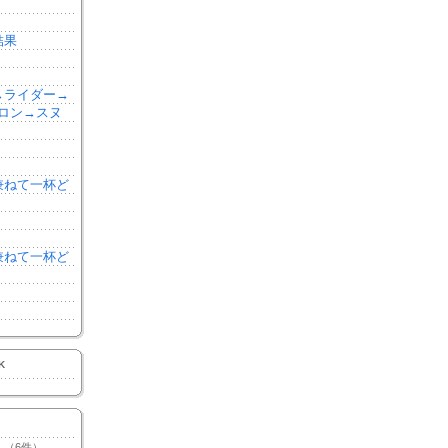
結果
森→ライダー→
ロン→スヌ
を兼ねて一杯ど
を兼ねて一杯ど
K
（6件）