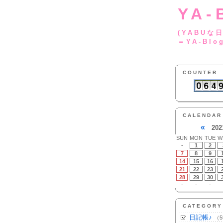
YA-
(YA
＝YA-Blo
COUNTER
CALENDAR
«
202
SUN
MON
TUE
W
-
1
2
7
8
9
14
15
16
21
22
23
28
29
30
-
-
-
CATEGORY
日記帳♪
（5