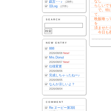
なし
戯言･･･♪
（28件）
らしいで
旧Log
（27件）
で。特に
て、
晩飯喰っ
SEARCH
を
済ませたら・
今日も夜
NEW ENTRY
888
2026/08/08
New!
Mrs.Donut
2026/08/07
New!
仕様変更
2026/08/06
完成しちゃったねー♪
2026/08/05
なんか涼しいよ？
2026/08/04
COMMENT
Re:ヌーピー第3回