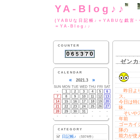
YA-Blog♪♪
(YABUな日記帳♪＋
＝YA-Blog♪♪
COUNTER
ゼンカ
CALENDAR
«
»
2021.3
SUN
MON
TUE
WED
THU
FRI
SAT
昨日より
-
1
2
3
4
5
6
ス。
7
8
9
10
11
12
13
14
15
16
17
18
19
20
今日は特
21
22
23
24
25
26
27
昧。
28
29
30
31
-
-
-
そいやス
-
-
-
-
-
-
-
年前
ゴーカイ
CATEGORY
隊の
能力が使
日記帳♪
（5974件）