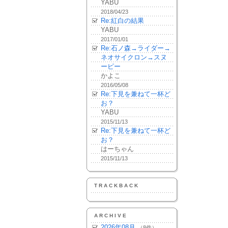
YABU
2018/04/23
Re:紅白の結果
YABU
2017/01/01
Re:石ノ森→ライダー→
ネオサイクロン→スヌ
ーピー
かよこ
2016/05/08
Re:下見を兼ねて一杯ど
お？
YABU
2015/11/13
Re:下見を兼ねて一杯ど
お？
はーちゃん
2015/11/13
TRACKBACK
ARCHIVE
2026年08月
（8件）