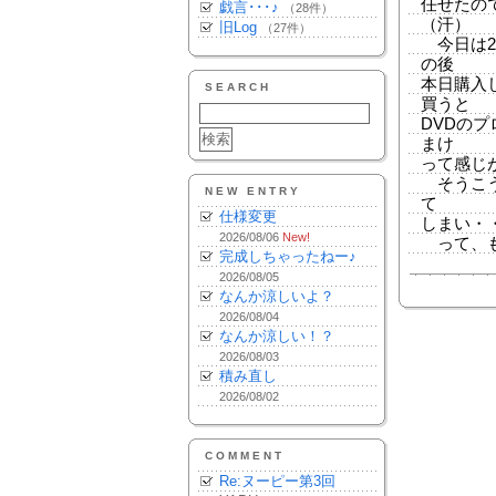
任せたの
戯言･･･♪
（28件）
（汗）
旧Log
（27件）
今日は2
の後
本日購入
SEARCH
買うと
DVDの
まけ
って感じ
そうこう
NEW ENTRY
て
仕様変更
しまい・・
2026/08/06
New!
って、も
完成しちゃったねー♪
2026/08/05
なんか涼しいよ？
2026/08/04
なんか涼しい！？
2026/08/03
積み直し
2026/08/02
COMMENT
Re:ヌーピー第3回