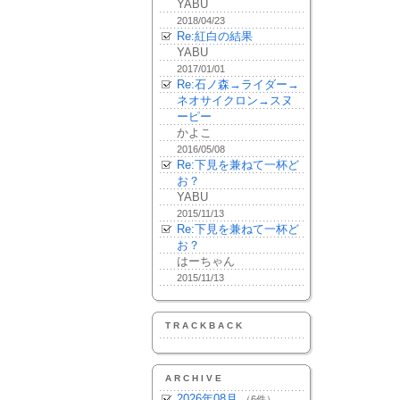
YABU
2018/04/23
Re:紅白の結果
YABU
2017/01/01
Re:石ノ森→ライダー→
ネオサイクロン→スヌ
ーピー
かよこ
2016/05/08
Re:下見を兼ねて一杯ど
お？
YABU
2015/11/13
Re:下見を兼ねて一杯ど
お？
はーちゃん
2015/11/13
TRACKBACK
ARCHIVE
2026年08月
（6件）