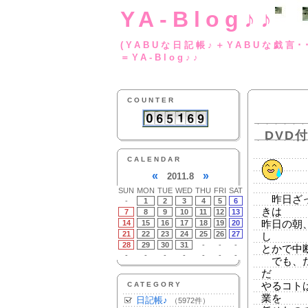
YA-Blog♪♪
(YABUな日記帳♪＋
＝YA-Blog♪♪
COUNTER
DVD
CALENDAR
«
»
2011.8
SUN
MON
TUE
WED
THU
FRI
SAT
昨日ざっ
-
1
2
3
4
5
6
きは
7
8
9
10
11
12
13
14
15
16
17
18
19
20
昨日の朝
21
22
23
24
25
26
27
し
28
29
30
31
-
-
-
とかで中
-
-
-
-
-
-
-
でも、だ
だ
CATEGORY
やるコト
業を
日記帳♪
（5972件）