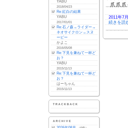
YABU
爪爪爪
2018/04/23
Re:紅白の結果
YABU
2011年
続きを読
2017/01/01
Re:石ノ森→ライダー→
ネオサイクロン→スヌ
ーピー
かよこ
2016/05/08
Re:下見を兼ねて一杯ど
お？
YABU
2015/11/13
Re:下見を兼ねて一杯ど
お？
はーちゃん
2015/11/13
TRACKBACK
ARCHIVE
2026年08月
（6件）