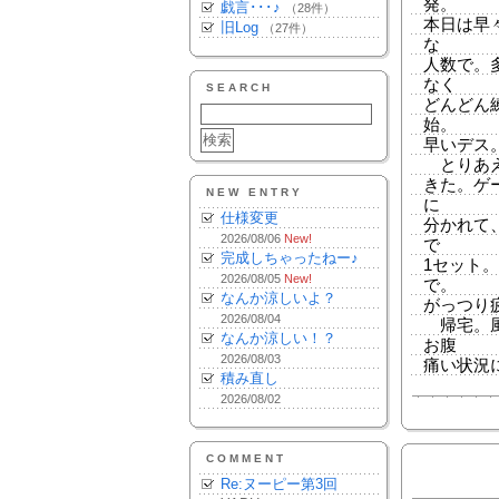
発。
戯言･･･♪
（28件）
本日は早
旧Log
（27件）
な
人数で。
なく
SEARCH
どんどん
始。
早いデス
とりあえ
きた。ゲー
NEW ENTRY
に
仕様変更
分かれて
2026/08/06
New!
で
完成しちゃったねー♪
1セット
2026/08/05
New!
で。
なんか涼しいよ？
がっつり疲
2026/08/04
帰宅。風
なんか涼しい！？
お腹
2026/08/03
痛い状況
積み直し
2026/08/02
COMMENT
Re:ヌーピー第3回