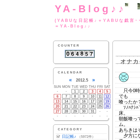
YA-Blog♪♪
(YABUな日記帳♪＋
＝YA-Blog♪♪
COUNTER
オナカ
CALENDAR
«
»
2012.5
SUN
MON
TUE
WED
THU
FRI
SAT
只今0時
-
-
1
2
3
4
5
でも
6
7
8
9
10
11
12
13
14
15
16
17
18
19
喰ったか
20
21
22
23
24
25
26
ｿﾉﾊﾅｼﾊ
27
28
29
30
31
-
-
床。
-
-
-
-
-
-
-
朝飯喰っ
ム。
CATEGORY
あちきは
夕方にな
日記帳♪
（5972件）