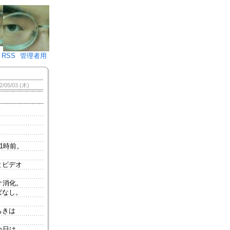
♪)÷2
RSS
管理者用
2/05/03 (木)
1時前。
とビデオ
オ消化。
ぱなし。
ちきは
今日は