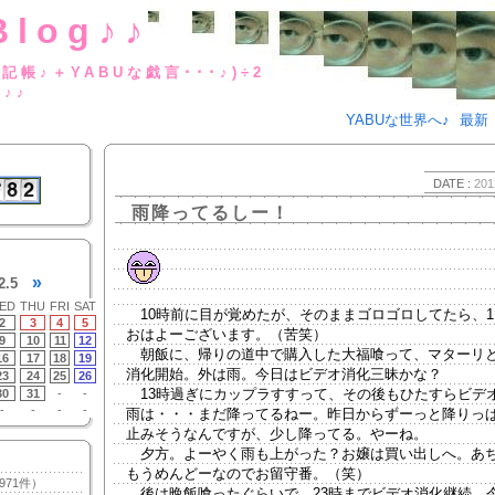
Blog♪♪
BUな日記帳♪＋YABUな戯言･･･
g♪♪
YABUな世界へ♪
最新
DATE :
201
雨降ってるしー！
»
2.5
ED
THU
FRI
SAT
10時前に目が覚めたが、そのままゴロゴロしてたら、1
2
3
4
5
おはよーございます。（苦笑）
9
10
11
12
朝飯に、帰りの道中で購入した大福喰って、マターリ
16
17
18
19
消化開始。外は雨。今日はビデオ消化三昧かな？
23
24
25
26
13時過ぎにカップラすすって、その後もひたすらビデ
30
31
-
-
-
-
-
-
雨は・・・まだ降ってるねー。昨日からずーっと降りっ
止みそうなんですが、少し降ってる。やーね。
夕方。よーやく雨も上がった？お嬢は買い出しへ。あ
もうめんどーなのでお留守番。（笑）
971件）
後は晩飯喰ったぐらいで、23時までビデオ消化継続。