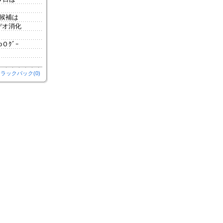
候補は
デオ消化
Ｏｸﾞｰ
ラックバック(0)