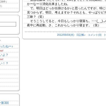
28件）
かーなーり消化出来ましたね。
件）
で。明日はどっか出掛けるか♪と思ったんですが、特に
見つからず。明日、考えますか？それとも、やっぱりビ
三昧？（笑）
そうこうしてると、今日もしっかり寝落ち。･･･(_ _).｡o
夜中に再起動。さ、これからしっかり寝ます。（笑）
2012/05/03(木)
日記帳♪
コメント(0)
ト
Y
ったねー♪
ew!
いよ？
ew!
い！？
ー第3回