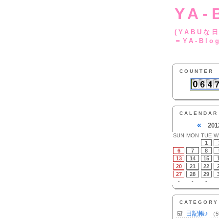
YA-
(YA
＝YA-Blo
COUNTER
CALENDAR
«
201
SUN
MON
TUE
W
-
-
1
6
7
8
13
14
15
20
21
22
27
28
29
-
-
-
CATEGORY
日記帳♪
（5