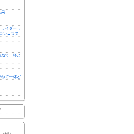
結果
森→ライダー→
ロン→スヌ
を兼ねて一杯ど
を兼ねて一杯ど
K
（5件）