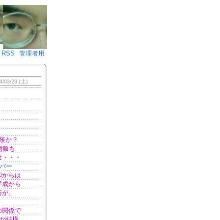
♪)÷2
RSS
管理者用
4/03/29 (土)
蔭か？
朝飯も
は・・・
ーパー
和からは
平成から
巧が、
の関係で
アが結構