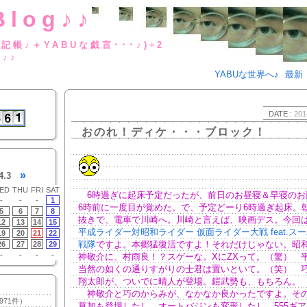
Blog♪♪
BUな日記帳♪＋YABUな戯言･･･
g♪♪
YABUな世界へ♪
最新
DATE :
201
おのれ！ディケ・・・ブロック！
»
4.3
ED
THU
FRI
SAT
6時過ぎに起床予定だったが、前日のお昼寝＆早寝のお
-
-
-
1
6時前に一度目が覚めた。で、予定どーり6時過ぎ起床。
5
6
7
8
抜きで、電車で川崎へ。川崎と言えば、映画デス。今回
12
13
14
15
平成ライダー対昭和ライダー 仮面ライダー大戦 feat.ス
19
20
21
22
戦隊
ですよ。本郷猛復活ですよ！それだけじゃない。昭
26
27
28
29
-
-
-
-
神敬介に、村雨良！？スゲーな。XにZXって。（驚） 
当然の如くの通りすがりの士君は置いといて。（笑） 
翔太郎が、ついでに晴人が登場。鎧武勢も、もちろん。
神敬介と巧のからみが、なかなか良かったですよ。そ
971件）
草加も登場したし。オートバジンも変形したし。555ギ