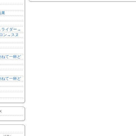
結果
森→ライダー→
ロン→スヌ
を兼ねて一杯ど
を兼ねて一杯ど
K