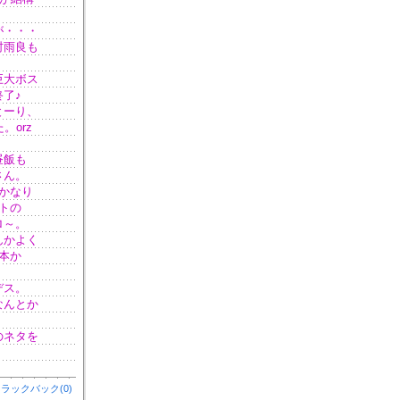
が・・・
村雨良も
巨大ボス
終了♪
とーり、
。orz
昼飯も
さん。
かなり
トの
ロ～。
んかよく
本か
デス。
なんとか
。
のネタを
ラックバック(0)