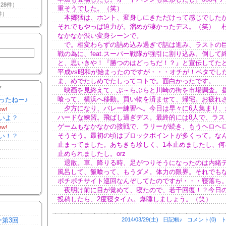
28件）
重そうでした。（笑）
件）
本郷猛は、ホント、変身しにきただけって感じでした
それでもやっぱ迫力が。溜めが凄かったデス。（笑） 
なかなか渋い変身シーンで。
で。相変わらずの詰め込み過ぎで話は進み、ラストの
戦の為に、feat.スーパー戦隊が強引に割り込み、倒して
と、思いきや！『勝つのはどっちだ！？』と宣伝してた
平成vs昭和が始まったのですが・・・オチが！ベタでした
ま、めでたしめでたしってコトで。面白かったです。
Y
映画を見終えて、ぶ～らぶらと川崎の街を市場調査。
喰って、横浜へ移動。買い物を済ませて、帰宅。お疲れ
ったねー♪
夕方になり、バレー練習へ。今日は早々に6人集まり、
ew!
ハードな練習。飛ばし過ぎデス。最終的には8人で、ラス
いよ？
ゲームもなかなかの接戦で、ラリーが続き、もうヘロヘ
ew!
そうそう。最初の頃はブロックポイントが多くって。な
い！？
止まってました。あちきも珍しく、1本止めましたし、何
止められましたし。orz
退散。車、降りる時、足がつりそうになったのは内緒
風呂して、飯喰って、もうダメ。体力の限界。それでも
ポチポチサイト巡回なんぞしてたのですが・・・寝落ち
夜明け前に目が覚めて、寝たので、若干回復！？今日
投稿したら、2度寝タイム。爆睡しましょう。（笑）
ー第3回
2014/03/29(土)
日記帳♪
コメント(0)
ト