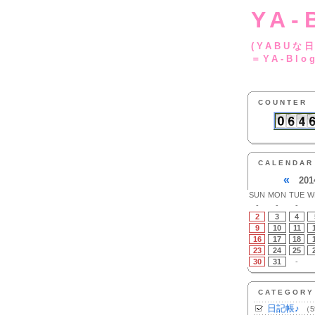
YA-
(YA
＝YA-Blo
COUNTER
CALENDAR
«
201
SUN
MON
TUE
W
-
-
-
2
3
4
9
10
11
16
17
18
23
24
25
30
31
-
CATEGORY
日記帳♪
（5