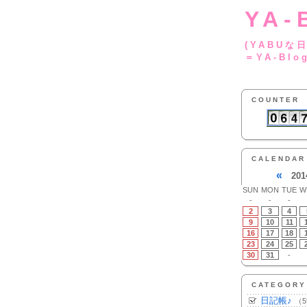
YA-
(YA
＝YA-Blo
COUNTER
CALENDAR
«
201
SUN
MON
TUE
W
-
-
-
2
3
4
9
10
11
16
17
18
23
24
25
30
31
-
CATEGORY
日記帳♪
（5