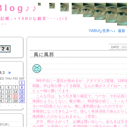
Blog♪♪
BUな日記帳♪＋YABUな戯言･･･
g♪♪
YABUな世界へ♪
最新
DATE :
201
風に風邪
»
4.3
ED
THU
FRI
SAT
9時半頃に一度目が覚めるが、グダグダと2度寝。11時
-
-
-
1
朝飯。外は雨が降ってる模様。なんか風がスゴイねー。
5
6
7
8
ビュー鳴り響いてます。
12
13
14
15
こんな日は、もう引き籠り確定で。つーか、それ以前
19
20
21
22
体調がよろしくない。喉が痛い。時折咳が続く。う～ん
26
27
28
29
-
-
-
-
そいや2日前ぐらいから、喉に違和感があったのですが・
本格的になってきたよーで。珍しく有休消化で休んだり
体調崩したのかもしれません。（苦笑）
夕方、雨が上がって、お嬢は買い出しへ。あちきは引
971件）
その間、お昼寝たいむ。体調回復には寝るのが一番！（