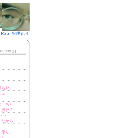
♪)÷2
RSS
管理者用
4/03/30 (日)
前起床。
ビュー
に、ちと
？風邪？
・・
したから
き籠り。
笑）