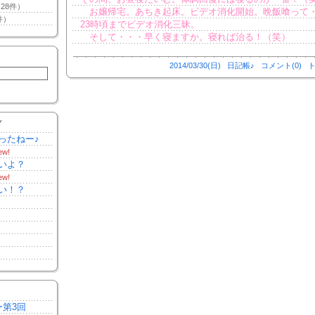
28件）
お嬢帰宅。あちき起床。ビデオ消化開始。晩飯喰って
件）
23時頃までビデオ消化三昧。
そして・・・早く寝ますか。寝れば治る！（笑）
2014/03/30(日)
日記帳♪
コメント(0)
ト
Y
ったねー♪
ew!
いよ？
ew!
い！？
ー第3回