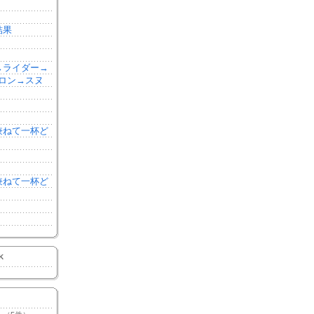
結果
森→ライダー→
ロン→スヌ
を兼ねて一杯ど
を兼ねて一杯ど
K