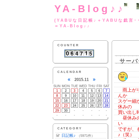
YA-Blog♪♪
(YABUな日記帳♪＋
＝YA-Blog♪♪
COUNTER
サーバ
CALENDAR
«
»
2015.11
SUN
MON
TUE
WED
THU
FRI
SAT
雨上がり
1
2
3
4
5
6
7
んか
8
9
10
11
12
13
14
15
16
17
18
19
20
21
スゲー細
22
23
24
25
26
27
28
休みの
29
30
-
-
-
-
-
買い出し
-
-
-
-
-
-
-
昼休みの
い
CATEGORY
ですが、
♪（笑）
日記帳♪
（5971件）