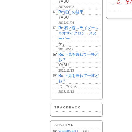
YABU
さ、そん
2018/04/23
Re:紅白の結果
YABU
2017/01/01
Re:石ノ森→ライダー→
ネオサイクロン→スヌ
ーピー
かよこ
2016/05/08
Re:下見を兼ねて一杯ど
お？
YABU
2015/11/13
Re:下見を兼ねて一杯ど
お？
はーちゃん
2015/11/13
TRACKBACK
ARCHIVE
2026年08月
（5件）