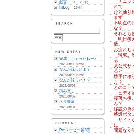
チェック
戯言･･･♪
（28件）
れで
旧Log
（27件）
ひと通り
まず
不明点の
SEARCH
な？
それとも
明日考え
散。
お疲れち
NEW ENTRY
帰宅。晩
完成しちゃったねー♪
る
2026/08/05
New!
某公式サ
なんか涼しいよ？
ると
2026/08/04
New!
勝手に移
なんか涼しい！？
よ？
2026/08/03
とのコト
積み直し
ビデオ消化
2026/08/02
寝落ち後
ネタ豊富
ん？
2026/08/01
移設の為
移設ボタンρ
サイトが
COMMENT
に
Re:ヌーピー第3回
問題なく