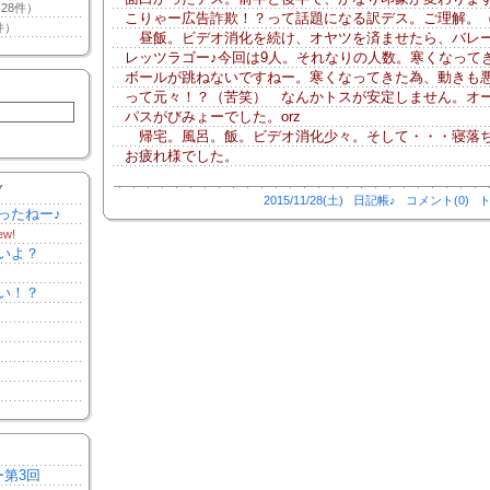
28件）
こりゃー広告詐欺！？って話題になる訳デス。ご理解。
件）
昼飯。ビデオ消化を続け、オヤツを済ませたら、バレ
レッツラゴー♪今回は9人。それなりの人数。寒くなって
ボールが跳ねないですねー。寒くなってきた為、動きも
って元々！？（苦笑） なんかトスが安定しません。オ
パスがびみょーでした。orz
帰宅。風呂。飯。ビデオ消化少々。そして・・・寝落
お疲れ様でした。
Y
2015/11/28(土)
日記帳♪
コメント(0)
ト
ったねー♪
ew!
いよ？
い！？
ー第3回