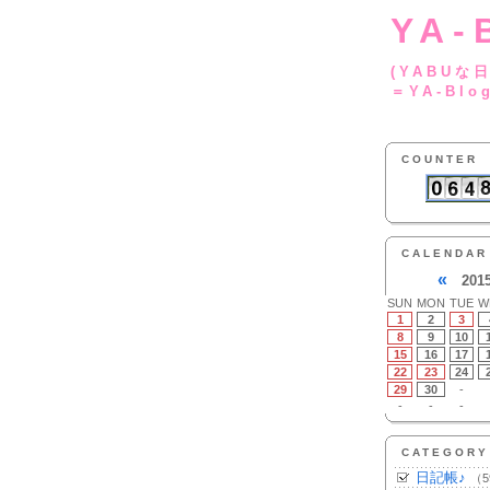
YA-
(YA
＝YA-Blo
COUNTER
CALENDAR
«
201
SUN
MON
TUE
W
1
2
3
8
9
10
15
16
17
22
23
24
29
30
-
-
-
-
CATEGORY
日記帳♪
（5