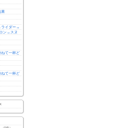
結果
森→ライダー→
ロン→スヌ
を兼ねて一杯ど
を兼ねて一杯ど
K
（5件）