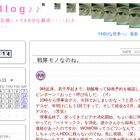
Blog♪♪
BUな日記帳♪＋YABUな戯言･･･
g♪♪
YABUな世界へ♪
最新
DATE :
201
戦隊モノなのね。
»
5.11
ED
THU
FRI
SAT
9時起床。若干早起きで。朝飯喰って録画予約を確認し
4
5
6
7
ピンポーン！おっと！呼び出しだ。（汗）
11
12
13
14
10時から理事会デス。今回でおしまいかな～？と思っ
18
19
20
21
デスが、年明けにもう1回ですって。そして総会が2月。
25
26
27
28
デスか。（苦笑）
-
-
-
-
-
-
-
-
理事会終了。戻ってきてビデオ消化開始。ちょい前にW
やってた『ベイマックス』を消化。誰かさんから録画し
連絡があったのですが、WOWOWってコピワンなんで、
しちゃったらHDDに残らないのでね。先に視聴。（笑）
971件）
面白かったデス。前半と後半で、かなり印象が変わりま