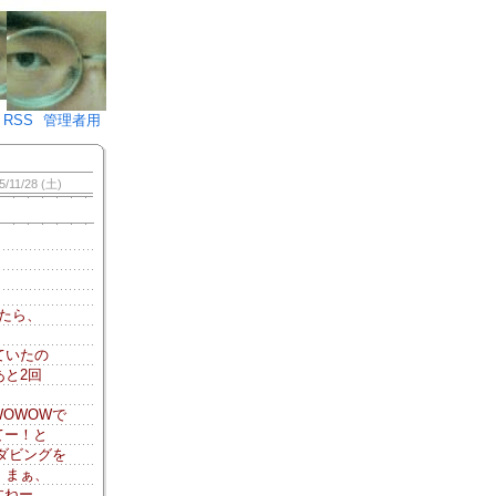
♪)÷2
RSS
管理者用
5/11/28 (土)
たら、
ていたの
あと2回
OWOWで
てー！と
ダビングを
 まぁ、
すねー。