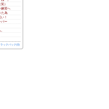
（笑）
ー練習へ
きた為
悪い！
ーバー
ち。
ラックバック(0)