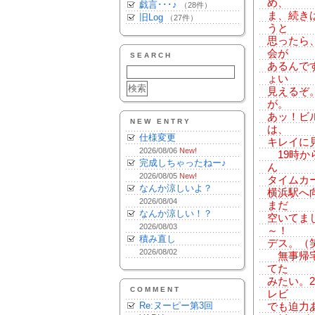
め、
戯言･･･♪
（28件）
ま、続き
旧Log
（27件）
うと
思ったら
会が
SEARCH
あるんで
ょい
見えるぞ
が。
あッ！ビ
NEW ENTRY
は、
仕様変更
キレイに
2026/08/06
New!
19時か
完成しちゃったねー♪
ん
2026/08/05
New!
タイムカ
なんか涼しいよ？
横浜駅へ
2026/08/04
まだ
なんか涼しい！？
空いてま
2026/08/03
～！
積み直し
デス。（
2026/08/02
無事帰宅
てた
みたい。
COMMENT
レビ
Re:ヌーピー第3回
でも迫力