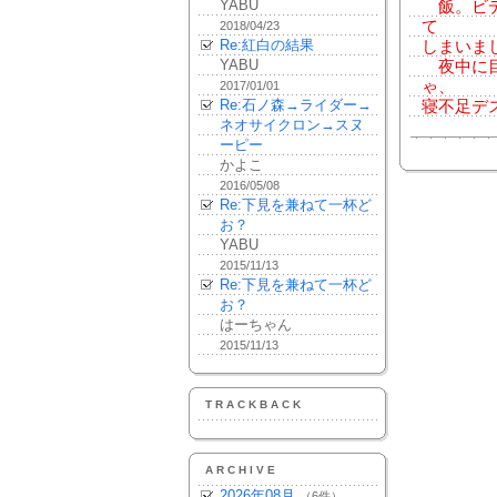
YABU
飯。ビデオ
て
2018/04/23
Re:紅白の結果
しまいま
YABU
夜中に目
ゃ、
2017/01/01
Re:石ノ森→ライダー→
寝不足デ
ネオサイクロン→スヌ
ーピー
かよこ
2016/05/08
Re:下見を兼ねて一杯ど
お？
YABU
2015/11/13
Re:下見を兼ねて一杯ど
お？
はーちゃん
2015/11/13
TRACKBACK
ARCHIVE
2026年08月
（6件）