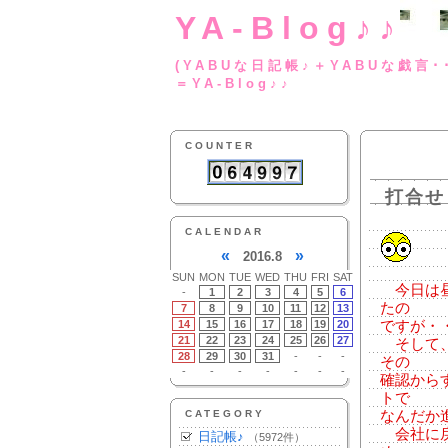
YA-Blog♪♪
(YABUな日記帳♪＋
＝YA-Blog♪♪
COUNTER
打合せ
CALENDAR
«
»
2016.8
SUN
MON
TUE
WED
THU
FRI
SAT
今日は昼
-
1
2
3
4
5
6
たの
7
8
9
10
11
12
13
14
15
16
17
18
19
20
ですが・
21
22
23
24
25
26
27
そして、
28
29
30
31
-
-
-
その
-
-
-
-
-
-
-
確認から
トで
CATEGORY
なんだか
会社に戻
日記帳♪
（5972件）