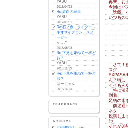
YABU
再来。お
今回はパ
2018/04/23
Re:紅白の結果
晩飯。ハ
YABU
いつもの
2017/01/01
Re:石ノ森→ライダー→
ネオサイクロン→スヌ
ーピー
かよこ
2016/05/08
Re:下見を兼ねて一杯ど
お？
YABU
さて！後
2015/11/13
スグ
Re:下見を兼ねて一杯ど
EXPA
お？
ん？特に
はーちゃん
イイもん
2015/11/13
特に渋滞
到着。
足柄の水
TRACKBACK
前述通り
ネタ
投稿します
ﾀｯ
ARCHIVE
それが3
2026年08月
（8件）