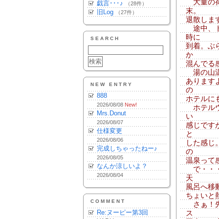
大量の荷
戯言･･･♪
（28件）
末。
旧Log
（27件）
退散しま
途中、ト
時に
SEARCH
到着。ぶ
か
混んでる
湯の山温
あります
NEW ENTRY
の
888
ホテルに
2026/08/08
New!
ホテルウ
Mrs.Donut
い
2026/08/07
感じです
仕様変更
と
2026/08/06
した感じ
完成しちゃったねー♪
の
2026/08/05
温泉って
なんか涼しいよ？
で・・・
2026/08/04
天
風呂へ移
ちょいと
COMMENT
さぁ！先
Re:ヌーピー第3回
ス