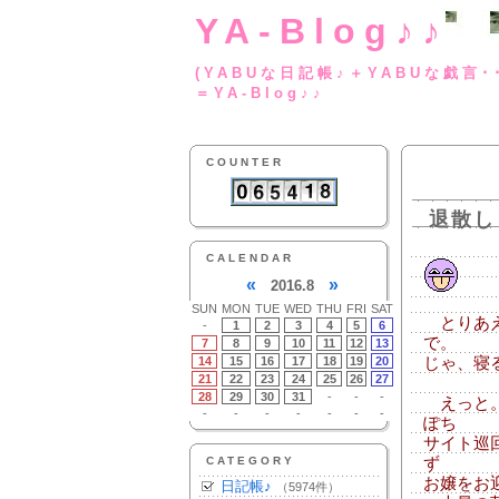
YA-Blog♪♪
(YABUな日記帳♪＋
＝YA-Blog♪♪
COUNTER
退散し
CALENDAR
«
»
2016.8
SUN
MON
TUE
WED
THU
FRI
SAT
とりあえ
-
1
2
3
4
5
6
で。
7
8
9
10
11
12
13
14
15
16
17
18
19
20
じゃ、寝る
21
22
23
24
25
26
27
28
29
30
31
-
-
-
えっと。
-
-
-
-
-
-
-
ぽち
サイト巡
CATEGORY
ず
お嬢をお
日記帳♪
（5974件）