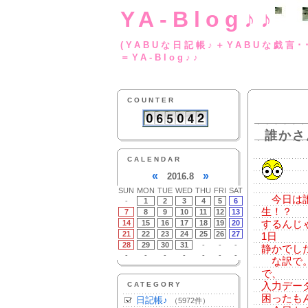
YA-Blog♪♪
(YABUな日記帳♪＋
＝YA-Blog♪♪
COUNTER
誰かさ
CALENDAR
«
»
2016.8
SUN
MON
TUE
WED
THU
FRI
SAT
今日は誰
-
1
2
3
4
5
6
生！？
7
8
9
10
11
12
13
14
15
16
17
18
19
20
するんじ
21
22
23
24
25
26
27
1日
28
29
30
31
-
-
-
静かでし
-
-
-
-
-
-
-
な訳で。
で、
CATEGORY
入力デー
困ったも
日記帳♪
（5972件）