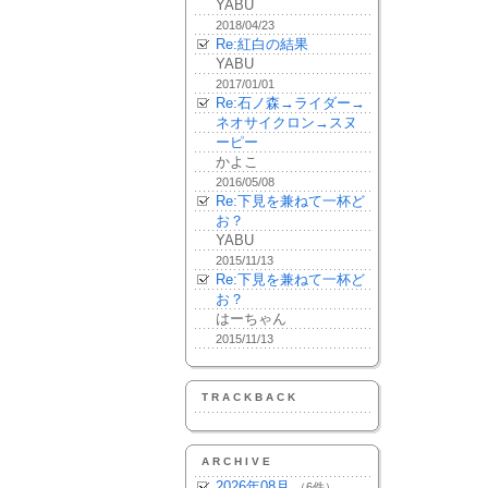
YABU
2018/04/23
Re:紅白の結果
YABU
2017/01/01
Re:石ノ森→ライダー→
ネオサイクロン→スヌ
ーピー
かよこ
2016/05/08
Re:下見を兼ねて一杯ど
お？
YABU
2015/11/13
Re:下見を兼ねて一杯ど
お？
はーちゃん
2015/11/13
TRACKBACK
ARCHIVE
2026年08月
（6件）