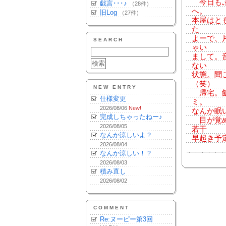
今日もぷ
戯言･･･♪
（28件）
へ。
旧Log
（27件）
本屋はと
た
よーで、
SEARCH
ゃい
まして。
ない
状態。聞
（笑）
NEW ENTRY
帰宅。飯
仕様変更
ミ。
2026/08/06
New!
なんか眠い
完成しちゃったねー♪
目が覚め
2026/08/05
若干
なんか涼しいよ？
早起き予
2026/08/04
なんか涼しい！？
2026/08/03
積み直し
2026/08/02
COMMENT
Re:ヌーピー第3回