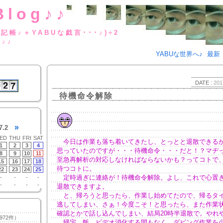
Blog♪♪
BUな日記帳♪＋YABUな戯言･･･
g♪♪
YABUな世界へ♪
最新
DATE :
201
待機命令解除
»
7.2
ED
THU
FRI
SAT
今日は作業も落ち着いてきたし、とっとと退散できるか
1
2
3
4
思っていたのですが・・・待機命令・・・だと！？マヂ
8
9
10
11
至急再解析の対応しなければならないかも？ってコトで
15
16
17
18
待つコトに。
22
23
24
25
定時過ぎに連絡が！待機命令解除。よし、これで心置
-
-
-
-
-
-
-
-
退散できますよ。
と、帰ろうと思ったら、作業し始めてたので、帰るタ
逃してしまい、さぁ！今度こそ！と思ったら、また作業
確認とかで話し込んでしまい、結局20時半退散で。やれ
972件）
帰宅。飯。ビデオ消化する間もなく、ダビング作業を