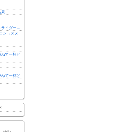
結果
森→ライダー→
ロン→スヌ
を兼ねて一杯ど
を兼ねて一杯ど
K
（6件）