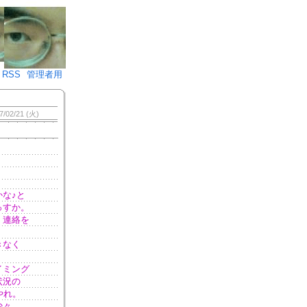
♪)÷2
RSS
管理者用
7/02/21 (火)
な♪と
っすか。
、連絡を
きなく
イミング
状況の
やれ。
少々。