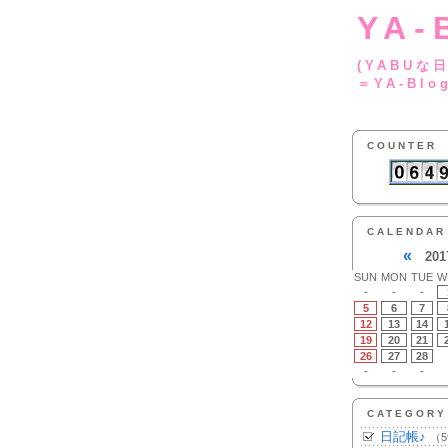
YA-
(YA
＝YA-Blo
COUNTER
CALENDAR
«
201
SUN
MON
TUE
W
-
-
-
5
6
7
12
13
14
19
20
21
26
27
28
-
-
-
CATEGORY
日記帳♪
（5