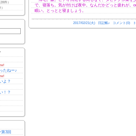
28件）
で、寝落ち。気が付けば夜中。なんだかどっと疲れが。or
件）
眠い。とっとと寝ましょう。
2017/02/21(火)
日記帳♪
コメント(0)
ト
Y
ew!
ったねー♪
ew!
いよ？
い！？
ー第3回