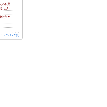
ネタ不足
付けたい
消化少々
ラックバック(0)