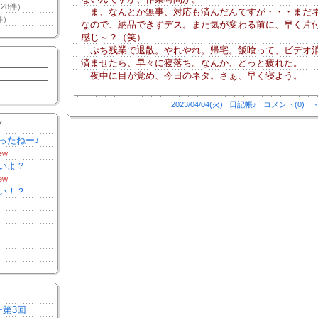
28件）
ま、なんとか無事、対応も済んだんですが・・・まだ
件）
なので、納品できずデス。また気が変わる前に、早く片
感じ～？（笑）
ぷち残業で退散。やれやれ。帰宅。飯喰って、ビデオ
済ませたら、早々に寝落ち。なんか、どっと疲れた。
夜中に目が覚め、今日のネタ。さぁ、早く寝よう。
2023/04/04(火)
日記帳♪
コメント(0)
ト
Y
ったねー♪
ew!
いよ？
ew!
い！？
ー第3回