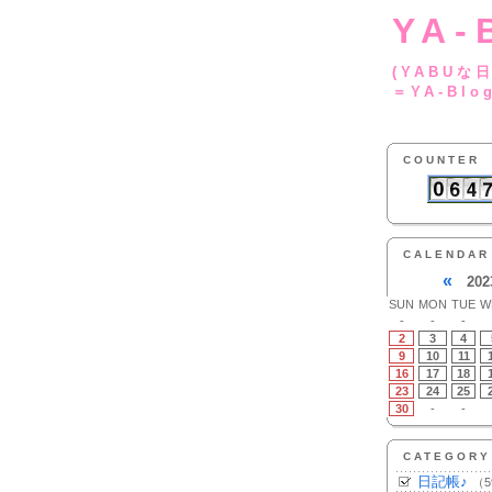
YA-
(YA
＝YA-Blo
COUNTER
CALENDAR
«
202
SUN
MON
TUE
W
-
-
-
2
3
4
9
10
11
16
17
18
23
24
25
30
-
-
CATEGORY
日記帳♪
（5