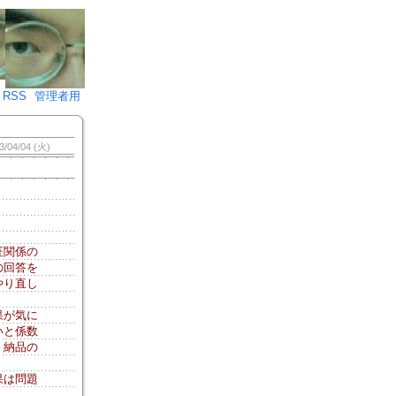
♪)÷2
RSS
管理者用
3/04/04 (火)
証関係の
の回答を
やり直し
果が気に
いと係数
、納品の
果は問題