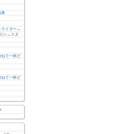
結果
森→ライダー→
ロン→スヌ
を兼ねて一杯ど
を兼ねて一杯ど
K