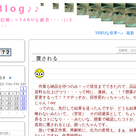
Blog♪♪
BUな日記帳♪＋YABUな戯言･･･
g♪♪
YABUな世界へ♪
最新
DATE :
202
覆される
»
3.4
ED
THU
FRI
SAT
作業も納品を待つのみ！って状況までできたので、品
-
-
-
1
資料も仕上げつつ・・・って時に、連絡。ぇ゛！？懸案
5
6
7
8
変更するって！？マヂっすか。回答変わっちゃったら、
12
13
14
15
じゃん！orz
19
20
21
22
ってのも、先行して結果を送ったんですが、どうも結
26
27
28
29
-
-
-
-
喰わないみたいで。（苦笑） その回避策として、ちょ
弄るコトになり・・・みたいな。懸案で確認したコトが
直前に覆されるとは。困ったちゃんです。
急いで修正作業。再解析に、出力の差替え。まぁ、結
971件）
ないんですが、作業時間が。