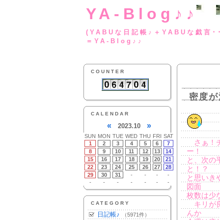
YA-Blog♪♪
(YABUな日記帳♪＋
＝YA-Blog♪♪
COUNTER
密度が
CALENDAR
«
»
2023.10
SUN
MON
TUE
WED
THU
FRI
SAT
さぁ！チ
1
2
3
4
5
6
7
ー！
8
9
10
11
12
13
14
15
16
17
18
19
20
21
と、次の
22
23
24
25
26
27
28
と！？
29
30
31
-
-
-
-
と思いき
-
-
-
-
-
-
-
図面
枚数は少
CATEGORY
キリが良
んか
日記帳♪
（5971件）