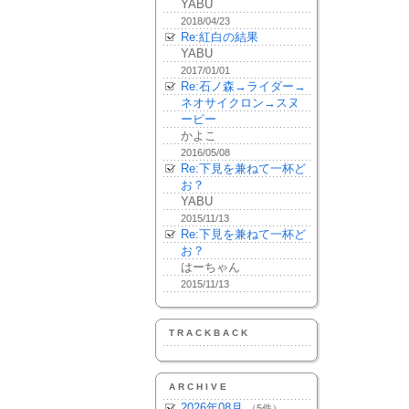
YABU
2018/04/23
Re:紅白の結果
YABU
2017/01/01
Re:石ノ森→ライダー→
ネオサイクロン→スヌ
ーピー
かよこ
2016/05/08
Re:下見を兼ねて一杯ど
お？
YABU
2015/11/13
Re:下見を兼ねて一杯ど
お？
はーちゃん
2015/11/13
TRACKBACK
ARCHIVE
2026年08月
（5件）