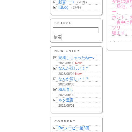
今週は疲
戯言･･･♪
（28件）
帰宅。今
旧Log
（27件）
ー、
ホント、
夜中に再
SEARCH
ツリ
寝ます。
NEW ENTRY
完成しちゃったねー♪
2026/08/05
New!
なんか涼しいよ？
2026/08/04
New!
なんか涼しい！？
2026/08/03
積み直し
2026/08/02
ネタ豊富
2026/08/01
COMMENT
Re:ヌーピー第3回