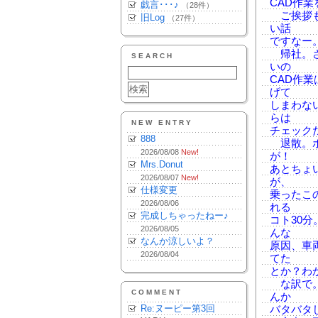
CAD作
戯言･･･♪
（28件）
ご挨拶も
旧Log
（27件）
い話
ですなー
帰社。さ
SEARCH
いの
CAD作
げて
しまわな
らは
NEW ENTRY
チェック
888
退散。ホ
2026/08/08
New!
が！
Mrs.Donut
あとちょ
2026/08/07
New!
が、
仕様変更
乗ったこ
2026/08/06
れる
完成しちゃったねー♪
コト30
2026/08/05
んな
なんか涼しいよ？
原因、車
2026/08/04
てた
とか？わ
な訳で。
COMMENT
んか
Re:ヌーピー第3回
バタバタし