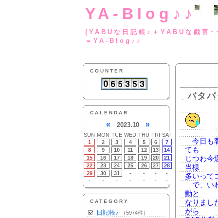
YA-Blog♪♪
(YABUな日記帳♪＋
＝YA-Blog♪♪
COUNTER
バタバ
CALENDAR
«
»
2023.10
SUN
MON
TUE
WED
THU
FRI
SAT
今日も客
1
2
3
4
5
6
7
ても
8
9
10
11
12
13
14
15
16
17
18
19
20
21
じつわ今
22
23
24
25
26
27
28
当様
29
30
31
-
-
-
-
多いって
-
-
-
-
-
-
-
で、いわ
動と
CATEGORY
なりまし
がら
日記帳♪
（5974件）