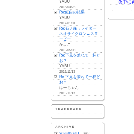
YABU
夜中に再
2018/04/23
Re:紅白の結果
YABU
2017/01/01
Re:石ノ森→ライダー→
ネオサイクロン→スヌ
ーピー
かよこ
2016/05/08
Re:下見を兼ねて一杯ど
お？
YABU
2015/11/13
Re:下見を兼ねて一杯ど
お？
はーちゃん
2015/11/13
TRACKBACK
ARCHIVE
2026年08月
（8件）