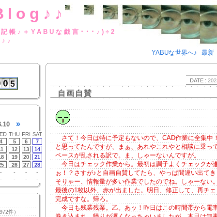
Blog♪♪
BUな日記帳♪＋YABUな戯言･･･
g♪♪
YABUな世界へ♪
最新
DATE :
202
自画自賛
»
3.10
ED
THU
FRI
SAT
さて！今日は特に予定もないので、CAD作業に全集中
4
5
6
7
と思ってたんですが、まぁ、あれやこれやと相談に乗っ
11
12
13
14
ペースが乱される訳で。ま、しゃーないんですが。
18
19
20
21
今日はチェック作業から。最初は調子よくチェックが
25
26
27
28
ぉ！？さすが♪と自画自賛してたら、やっぱ間違い出てき
-
-
-
-
-
-
-
-
そりゃー、情報量が多い作業でしたのでね。しゃーない
最後の1枚以外、赤が出ました。明日、修正して、再チェ
完成ですな。帰ろ。
今日も残業残業。乙。あッ！昨日はこの時間帯から電
972件）
巻き込まれ、帰りが遅くなっちゃいましたが、本日は無