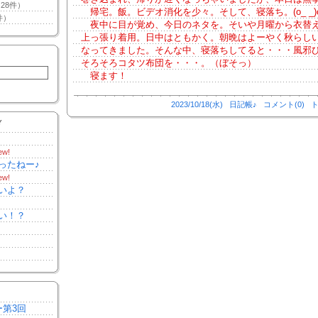
28件）
帰宅。飯。ビデオ消化を少々。そして、寝落ち。(o_ _)oﾊ
件）
夜中に目が覚め、今日のネタを。そいや月曜から衣替
上っ張り着用。日中はともかく。朝晩はよーやく秋らし
なってきました。そんな中、寝落ちしてると・・・風邪
そろそろコタツ布団を・・・。（ぼそっ）
寝ます！
2023/10/18(水)
日記帳♪
コメント(0)
ト
Y
ew!
ったねー♪
ew!
いよ？
い！？
ー第3回