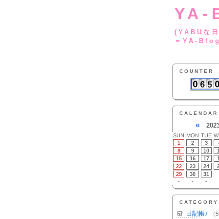
YA-
(YA
＝YA-Blo
COUNTER
CALENDAR
«
202
SUN
MON
TUE
W
1
2
3
8
9
10
15
16
17
22
23
24
29
30
31
-
-
-
CATEGORY
日記帳♪
（5