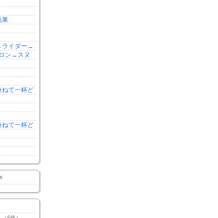
結果
森→ライダー→
ロン→スヌ
を兼ねて一杯ど
を兼ねて一杯ど
K
（6件）