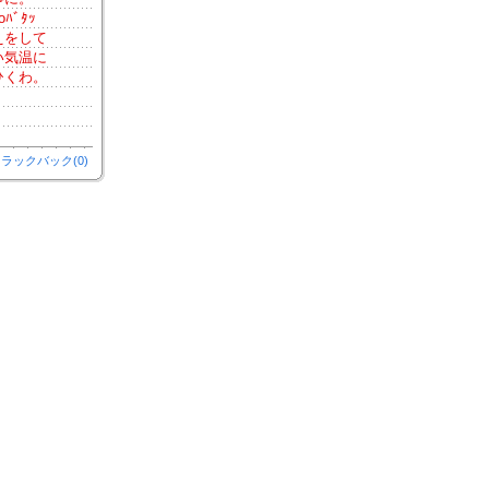
ﾞﾀｯ
えをして
い気温に
ひくわ。
ラックバック(0)