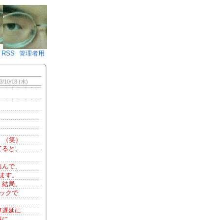
♪)÷2
RSS
管理者用
3/10/18 (水)
！（笑）
てると、
進んで、
ます。
。結局、
ックで
車遅延に
事に。