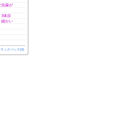
だ虫歯が
3体目
。細かい
ラックバック(0)