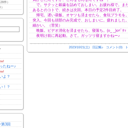
28件）
で。サクッと銀歯を詰めておしまい。お疲れ様で。ま
件）
あるとのコトで、続きは次回。本日の予定2件目終了。
帰宅。遅い昼飯。オヤツも済ませたら、食玩プラモを。
突入。今回も頭部のみ完成で、おしまいに。疲れました
細かい。（苦笑）
晩飯。ビデオ消化を済ませたら、寝落ち。(o_ _)oﾊﾞﾀｯ
夜明け前に再起動。さて。ガッツリ寝ますかねー♪
2023/10/21(土)
日記帳♪
コメント(0)
ト
Y
ew!
ったねー♪
ew!
いよ？
い！？
ー第3回