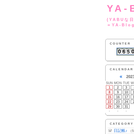
YA-
(YA
＝YA-Blo
COUNTER
CALENDAR
«
202
SUN
MON
TUE
W
1
2
3
8
9
10
15
16
17
22
23
24
29
30
31
-
-
-
CATEGORY
日記帳♪
（5