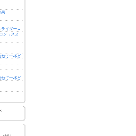
結果
森→ライダー→
ロン→スヌ
を兼ねて一杯ど
を兼ねて一杯ど
K
（6件）