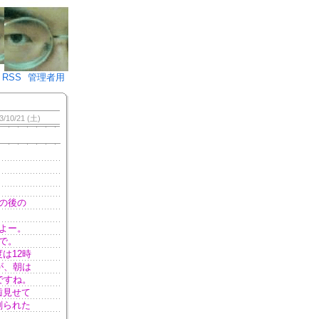
♪)÷2
RSS
管理者用
3/10/21 (土)
の後の
よー。
で。
は12時
が、朝は
ですね。
歯見せて
削られた