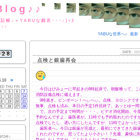
Blog♪♪
BUな日記帳♪＋YABUな戯言･･･
g♪♪
YABUな世界へ♪
最新
DATE :
202
点検と銀歯再会
»
3.10
ED
THU
FRI
SAT
今日はびみょーに早起きの8時起床で。朝飯喰って、こ
4
5
6
7
消防設備点検に備えます。
11
12
13
14
9時過ぎ。ピンポーン！へぃへぃ。点検、ヨロシクです
18
19
20
21
無事、点検も済み、本日の予定1件目終了。あッとゆー間
25
26
27
28
で。次の予定まで時間が・・・。ビデオ消化開始。今度
-
-
-
-
-
-
-
-
予約なんですよ、歯医者が。11時でも予約取れたのです
点検でしたし、遅い方にしたんですが、11時でよかった
歯医者へ。今日は銀歯が完成と。最初にできてきた銀
くれたのですが、思ってたより小さい！？先週、豪快に
972件）
気がしたんですが、こんなもんなんですねー。