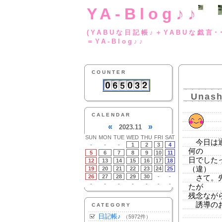
YA-Blog♪♪
(YABUな日記帳♪＋
＝YA-Blog♪♪
COUNTER
Unashi
CALENDAR
«
»
2023.11
SUN
MON
TUE
WED
THU
FRI
SAT
今日は通
-
-
-
1
2
3
4
何の
5
6
7
8
9
10
11
日でした
12
13
14
15
16
17
18
（違）
19
20
21
22
23
24
25
26
27
28
29
30
-
-
さて。先
-
-
-
-
-
-
-
たが
残念なが
誘導のお
CATEGORY
日記帳♪
（5972件）