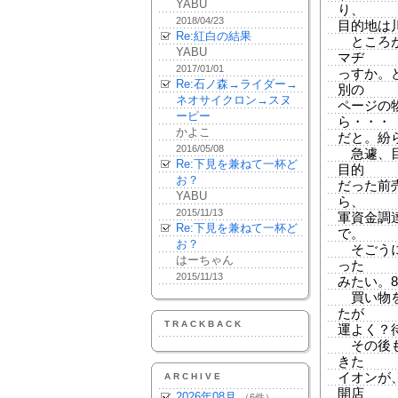
YABU
り、
2018/04/23
目的地は
Re:紅白の結果
ところが
YABU
マヂ
2017/01/01
っすか。
Re:石ノ森→ライダー→
別の
ネオサイクロン→スヌ
ページの
ーピー
ら・・・
かよこ
だと。紛
2016/05/08
急遽、目
Re:下見を兼ねて一杯ど
目的
お？
だった前
YABU
ら、
2015/11/13
軍資金調
Re:下見を兼ねて一杯ど
で。
お？
そごうに
はーちゃん
った
2015/11/13
みたい。
買い物を
たが
TRACKBACK
運よく？
その後も
きた
イオンが
ARCHIVE
開店
2026年08月
（6件）