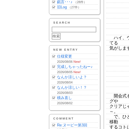
戯言･･･♪
（28件）
旧Log
（27件）
SEARCH
ハイ、ウ
てる
気がしま
NEW ENTRY
仕様変更
2026/08/06
New!
完成しちゃったねー♪
2026/08/05
New!
なんか涼しいよ？
2026/08/04
なんか涼しい！？
2026/08/03
開会式も
積み直し
グや
2026/08/02
クリアじ
～。
で、ひと
COMMENT
移動
Re:ヌーピー第3回
するコト