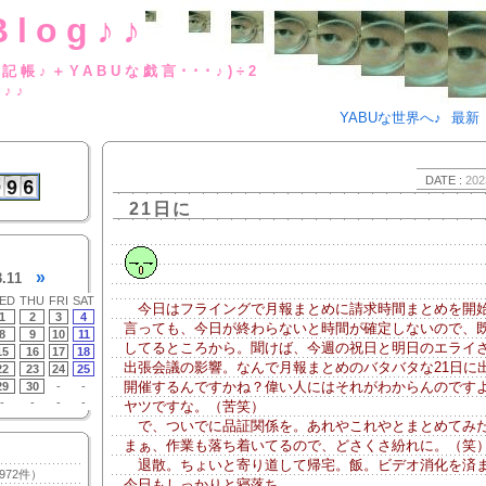
Blog♪♪
BUな日記帳♪＋YABUな戯言･･･
g♪♪
YABUな世界へ♪
最新
DATE :
202
21日に
»
3.11
ED
THU
FRI
SAT
今日はフライングで月報まとめに請求時間まとめを開
1
2
3
4
言っても、今日が終わらないと時間が確定しないので、
8
9
10
11
してるところから。聞けば、今週の祝日と明日のエライ
15
16
17
18
出張会議の影響。なんで月報まとめのバタバタな21日に
22
23
24
25
開催するんですかね？偉い人にはそれがわからんのです
29
30
-
-
-
-
-
-
ヤツですな。（苦笑）
で、ついでに品証関係を。あれやこれやとまとめてみ
まぁ、作業も落ち着いてるので、どさくさ紛れに。（笑
退散。ちょいと寄り道して帰宅。飯。ビデオ消化を済
972件）
今日もしっかりと寝落ち。