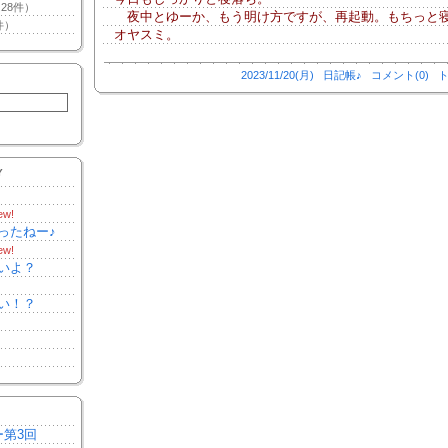
28件）
夜中とゆーか、もう明け方ですが、再起動。もちっと
件）
オヤスミ。
2023/11/20(月)
日記帳♪
コメント(0)
ト
Y
ew!
ったねー♪
ew!
いよ？
い！？
ー第3回