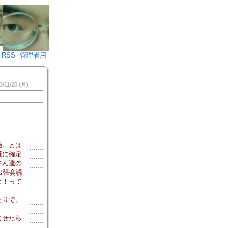
♪)÷2
RSS
管理者用
3/11/20 (月)
始。とは
既に確定
さん達の
出張会議
よ！って
たりで。
）
ませたら