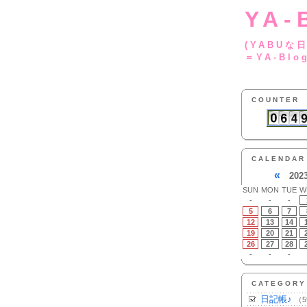
YA-
(YA
＝YA-Blo
COUNTER
CALENDAR
«
202
SUN
MON
TUE
W
-
-
-
5
6
7
12
13
14
19
20
21
26
27
28
-
-
-
CATEGORY
日記帳♪
（5