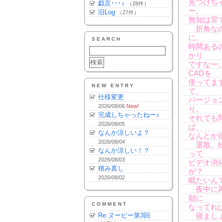
見つけち
戯言･･･♪
（28件）
ー。
旧Log
（27件）
無知は罪で
折角なの
に。
SEARCH
時間ある
かり
ですなー
CADを
使ってま
NEW ENTRY
て。
仕様変更
バージョ
2026/08/06
New!
り。
完成しちゃったねー♪
それでも
2026/08/05
ば、
なんか涼しいよ？
なんとか
2026/08/04
退散。続
なんか涼しい！？
って
2026/08/03
ビデオ消
積み直し
が？
2026/08/02
眠たいん
夜中に再
朝に
COMMENT
なってれ
Re:ヌーピー第3回
寝まし