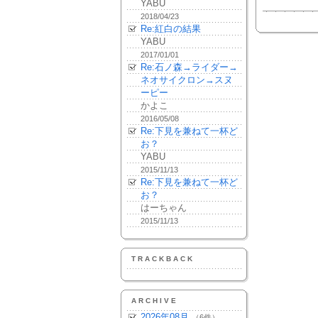
YABU
2018/04/23
Re:紅白の結果
YABU
2017/01/01
Re:石ノ森→ライダー→
ネオサイクロン→スヌ
ーピー
かよこ
2016/05/08
Re:下見を兼ねて一杯ど
お？
YABU
2015/11/13
Re:下見を兼ねて一杯ど
お？
はーちゃん
2015/11/13
TRACKBACK
ARCHIVE
2026年08月
（6件）