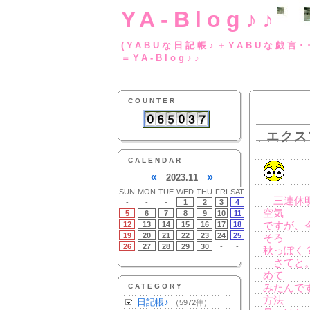
YA-Blog♪♪
(YABUな日記帳♪＋
＝YA-Blog♪♪
COUNTER
エクス
CALENDAR
«
»
2023.11
SUN
MON
TUE
WED
THU
FRI
SAT
三連休明
-
-
-
1
2
3
4
空気
5
6
7
8
9
10
11
12
13
14
15
16
17
18
ですが、
19
20
21
22
23
24
25
そろ
26
27
28
29
30
-
-
秋っぽく
-
-
-
-
-
-
-
さてと。
めて
CATEGORY
みたんで
方法
日記帳♪
（5972件）