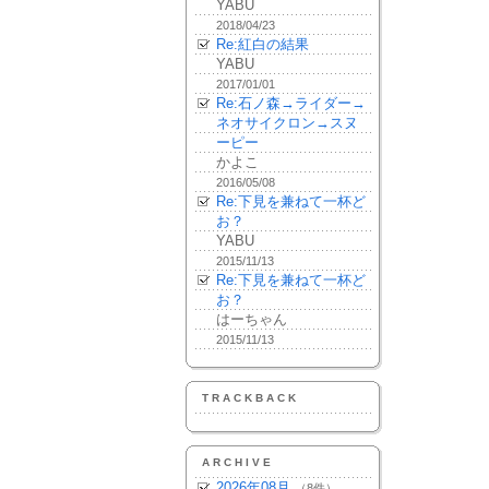
YABU
2018/04/23
Re:紅白の結果
YABU
2017/01/01
Re:石ノ森→ライダー→
ネオサイクロン→スヌ
ーピー
かよこ
2016/05/08
Re:下見を兼ねて一杯ど
お？
YABU
2015/11/13
Re:下見を兼ねて一杯ど
お？
はーちゃん
2015/11/13
TRACKBACK
ARCHIVE
2026年08月
（8件）