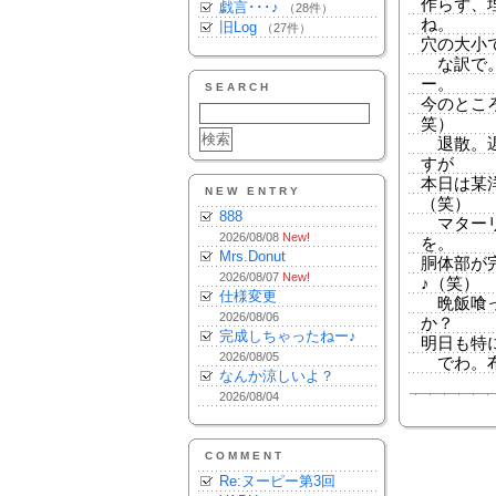
作らず、
戯言･･･♪
（28件）
ね。
旧Log
（27件）
穴の大小
な訳で。
ー。
SEARCH
今のとこ
笑）
退散。遅
すが
本日は某
NEW ENTRY
（笑）
888
マターリ
2026/08/08
New!
を。
Mrs.Donut
胴体部が
2026/08/07
New!
♪（笑）
仕様変更
晩飯喰っ
2026/08/06
か？
完成しちゃったねー♪
明日も特
2026/08/05
でわ。
なんか涼しいよ？
2026/08/04
COMMENT
Re:ヌーピー第3回