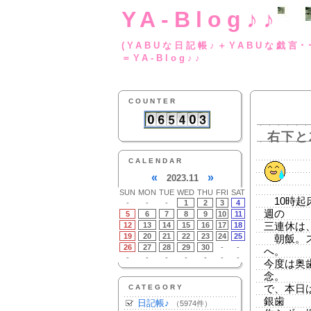
YA-Blog♪♪
(YABUな日記帳♪＋
＝YA-Blog♪♪
COUNTER
右下と
CALENDAR
«
»
2023.11
SUN
MON
TUE
WED
THU
FRI
SAT
10時起
-
-
-
1
2
3
4
週の
5
6
7
8
9
10
11
12
13
14
15
16
17
18
三連休は
19
20
21
22
23
24
25
朝飯。ス
26
27
28
29
30
-
-
へ。
-
-
-
-
-
-
-
今度は奥
念。
CATEGORY
で、本日
銀歯
日記帳♪
（5974件）