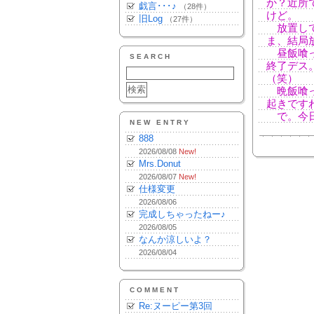
か？近所
戯言･･･♪
（28件）
けど。
旧Log
（27件）
放置して
ま、結局
昼飯喰っ
SEARCH
終了デス
（笑）
晩飯喰っ
起きです
で。今日
NEW ENTRY
888
2026/08/08
New!
Mrs.Donut
2026/08/07
New!
仕様変更
2026/08/06
完成しちゃったねー♪
2026/08/05
なんか涼しいよ？
2026/08/04
COMMENT
Re:ヌーピー第3回