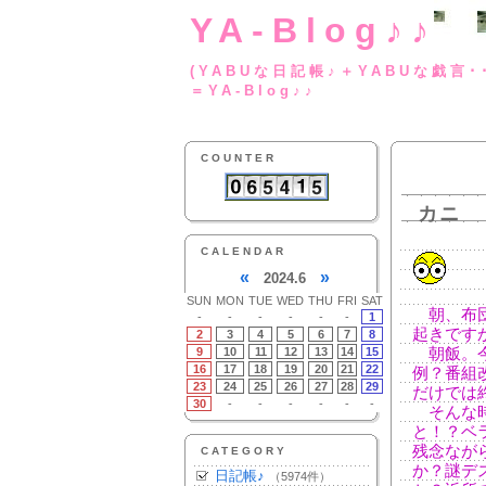
YA-Blog♪♪
(YABUな日記帳♪＋
＝YA-Blog♪♪
COUNTER
カニ
CALENDAR
«
»
2024.6
SUN
MON
TUE
WED
THU
FRI
SAT
朝、布団
-
-
-
-
-
-
1
起きです
2
3
4
5
6
7
8
9
10
11
12
13
14
15
朝飯。今
16
17
18
19
20
21
22
例？番組
23
24
25
26
27
28
29
だけでは
30
-
-
-
-
-
-
そんな時
と！？ベ
残念なが
CATEGORY
か？謎デ
日記帳♪
（5974件）