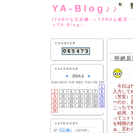
YA-Blog♪♪
(YABUな日記帳♪＋
＝YA-Blog♪♪
COUNTER
拒絶反
CALENDAR
«
»
2024.6
SUN
MON
TUE
WED
THU
FRI
SAT
今日は作
-
-
-
-
-
-
1
入力して
2
3
4
5
6
7
8
9
10
11
12
13
14
15
（苦笑）
16
17
18
19
20
21
22
ーのか。
23
24
25
26
27
28
29
こっちで
30
-
-
-
-
-
-
結局、3
ってコト
を時間の
CATEGORY
ぁ、言わ
日記帳♪
（5975件）