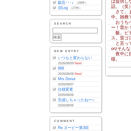
は提供し
戯言･･･♪
（28件）
話。（笑
旧Log
（27件）
さて。ま
中。雑務
おうちへ
SEARCH
ー！雷か
飯。ビデ
ス。雷ゴ
と言って
orzそん
NEW ENTRY
夜中に目
いつもと変わらない
様。
2026/08/09
New!
888
2026/08/08
New!
Mrs.Donut
2026/08/07
仕様変更
2026/08/06
完成しちゃったねー♪
2026/08/05
COMMENT
Re:ヌーピー第3回