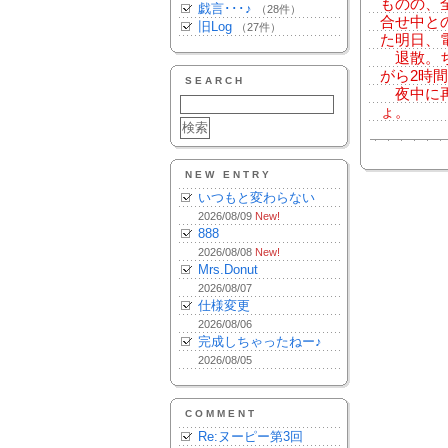
ものの、
戯言･･･♪
（28件）
合せ中と
旧Log
（27件）
た明日、
退散。ち
がら2時間
SEARCH
夜中に再
ょ。
NEW ENTRY
いつもと変わらない
2026/08/09
New!
888
2026/08/08
New!
Mrs.Donut
2026/08/07
仕様変更
2026/08/06
完成しちゃったねー♪
2026/08/05
COMMENT
Re:ヌーピー第3回