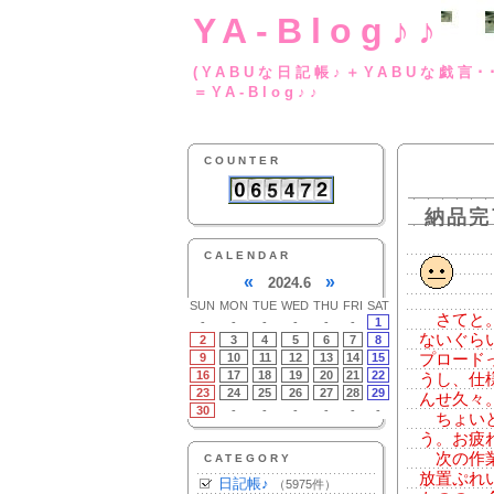
YA-Blog♪♪
(YABUな日記帳♪＋
＝YA-Blog♪♪
COUNTER
納品完
CALENDAR
«
»
2024.6
SUN
MON
TUE
WED
THU
FRI
SAT
さてと。
-
-
-
-
-
-
1
ないぐら
2
3
4
5
6
7
8
9
10
11
12
13
14
15
プロード
16
17
18
19
20
21
22
うし、仕
23
24
25
26
27
28
29
んせ久々
30
-
-
-
-
-
-
ちょいと
う。お疲
次の作業
CATEGORY
放置ぷれ
日記帳♪
（5975件）