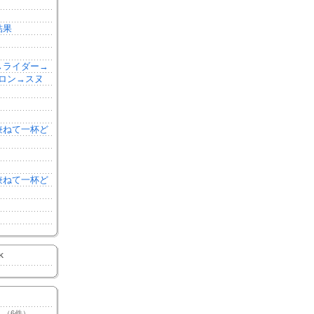
結果
森→ライダー→
ロン→スヌ
を兼ねて一杯ど
を兼ねて一杯ど
K
（6件）