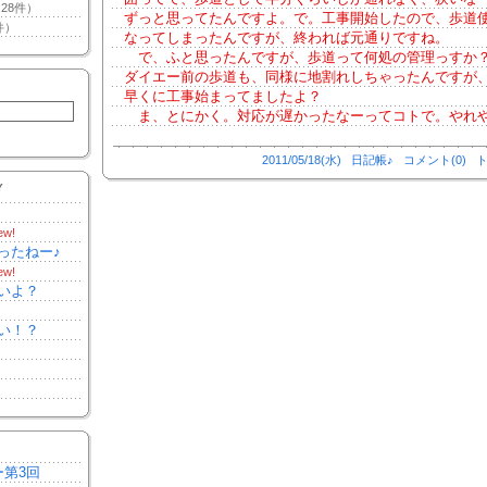
28件）
ずっと思ってたんですよ。で。工事開始したので、歩道
件）
なってしまったんですが、終われば元通りですね。
で、ふと思ったんですが、歩道って何処の管理っすか
ダイエー前の歩道も、同様に地割れしちゃったんですが
早くに工事始まってましたよ？
ま、とにかく。対応が遅かったなーってコトで。やれ
2011/05/18(水)
日記帳♪
コメント(0)
ト
Y
ew!
ったねー♪
ew!
いよ？
い！？
ー第3回