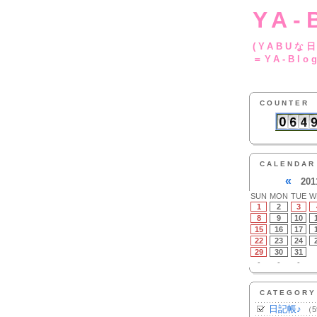
YA-
(YA
＝YA-Blo
COUNTER
CALENDAR
«
201
SUN
MON
TUE
W
1
2
3
8
9
10
15
16
17
22
23
24
29
30
31
-
-
-
CATEGORY
日記帳♪
（5