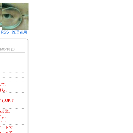
♪)÷2
RSS
管理者用
1/05/18 (水)
して、
落ち。
もOK？
る歩道、
すよ。
・・
ケードで
ー！って