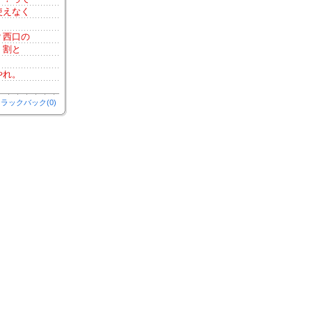
使えなく
？西口の
、割と
やれ。
ラックバック(0)