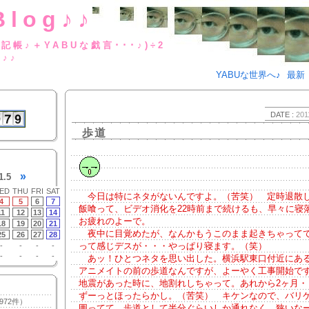
Blog♪♪
BUな日記帳♪＋YABUな戯言･･･
g♪♪
YABUな世界へ♪
最新
DATE :
201
歩道
»
1.5
ED
THU
FRI
SAT
今日は特にネタがないんですよ。（苦笑） 定時退散
4
5
6
7
飯喰って、ビデオ消化を22時前まで続けるも、早々に寝
11
12
13
14
お疲れのよーで。
18
19
20
21
夜中に目覚めたが、なんかもうこのまま起きちゃってて
25
26
27
28
って感じデスが・・・やっぱり寝ます。（笑）
-
-
-
-
-
-
-
-
あッ！ひとつネタを思い出した。横浜駅東口付近にあ
アニメイトの前の歩道なんですが、よーやく工事開始で
地震があった時に、地割れしちゃって。あれから2ヶ月・
ずーっとほったらかし。（苦笑） キケンなので、バリ
972件）
囲ってて、歩道として半分ぐらいしか通れなく、狭いな