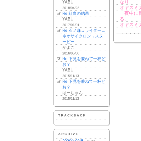
なり
YABU
オヤスミナ
2018/04/23
夜中に目
Re:紅白の結果
る。
YABU
オヤスミ
2017/01/01
Re:石ノ森→ライダー→
ネオサイクロン→スヌ
ーピー
かよこ
2016/05/08
Re:下見を兼ねて一杯ど
お？
YABU
2015/11/13
Re:下見を兼ねて一杯ど
お？
はーちゃん
2015/11/13
TRACKBACK
ARCHIVE