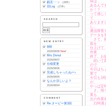
味は
戯言･･･♪
（28件）
あるんで
旧Log
（27件）
か！？
って感じ
て
SEARCH
あります
し、
通信障害
データを
さて。順
NEW ENTRY
面を
888
仕上げて
2026/08/08
New!
作業
Mrs.Donut
終了。お
2026/08/07
続いて図
仕様変更
ので
2026/08/06
今日はち
完成しちゃったねー♪
業で
2026/08/05
今日も1
なんか涼しいよ？
が、
2026/08/04
やっぱ定
さ。帰り
業も
COMMENT
次の作業
21時過
Re:ヌーピー第3回