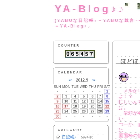
YA-Blog♪♪
(YABUな日記帳♪＋
＝YA-Blog♪♪
COUNTER
ほどほ
CALENDAR
«
»
2012.9
SUN
MON
TUE
WED
THU
FRI
SAT
メルが1
-
-
-
-
-
-
1
よ！？
2
3
4
5
6
7
8
9
10
11
12
13
14
15
忙しいん
16
17
18
19
20
21
22
ば。
23
24
25
26
27
28
29
依頼が4
30
-
-
-
-
-
-
い。
つーか、
は
CATEGORY
図面枠の
日記帳♪
（5974件）