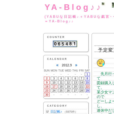
YA-Blog♪♪
(YABUな日記帳♪＋
＝YA-Blog♪♪
COUNTER
予定変
CALENDAR
«
»
2012.9
SUN
MON
TUE
WED
THU
FRI
SAT
先月行っ
-
-
-
-
-
-
1
て
2
3
4
5
6
7
8
9
10
11
12
13
14
15
図録購入
16
17
18
19
20
21
22
て。
23
24
25
26
27
28
29
某少女マ
30
-
-
-
-
-
-
ので
どーしよ
し、
CATEGORY
連休中だ
日記帳♪
（5975件）