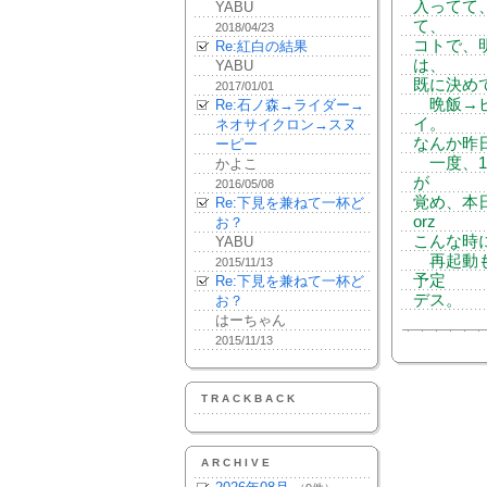
入ってて
YABU
て、
2018/04/23
コトで、
Re:紅白の結果
は、
YABU
既に決め
2017/01/01
晩飯→ビ
Re:石ノ森→ライダー→
イ。
ネオサイクロン→スヌ
なんか昨
ーピー
一度、1
かよこ
が
2016/05/08
覚め、本
Re:下見を兼ねて一杯ど
orz
お？
こんな時
YABU
再起動も
2015/11/13
予定
Re:下見を兼ねて一杯ど
デス。
お？
はーちゃん
2015/11/13
TRACKBACK
ARCHIVE