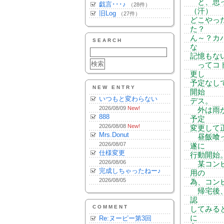
と、思っ
戯言･･･♪
（28件）
（汗）
旧Log
（27件）
どこやっ
た？
ん～？カ
SEARCH
な
記憶もな
ってコト
更し
予定なし
NEW ENTRY
開始
いつもと変わらない
デス。
2026/08/09
New!
外は雨が
888
予定
2026/08/08
New!
変更して
Mrs.Donut
昼飯喰っ
2026/08/07
遂に
仕様変更
行動開始
2026/08/06
某コンビ
完成しちゃったねー♪
用の
2026/08/05
為、コン
帰宅後、
認
COMMENT
してみる
に
Re:ヌーピー第3回