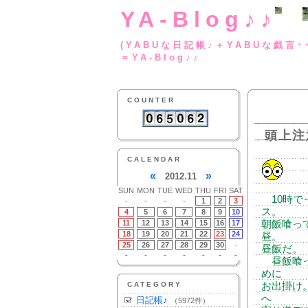
YA-Blog♪♪
(YABUな日記帳♪＋
＝YA-Blog♪♪
COUNTER
頭上注
CALENDAR
«
»
2012.11
SUN
MON
TUE
WED
THU
FRI
SAT
10時で
-
-
-
-
1
2
3
ス。
4
5
6
7
8
9
10
11
12
13
14
15
16
17
朝飯喰っ
18
19
20
21
22
23
24
昼。
25
26
27
28
29
30
-
昼飯だ。
-
-
-
-
-
-
-
昼飯喰っ
めに
CATEGORY
お出掛け
へ
日記帳♪
（5972件）