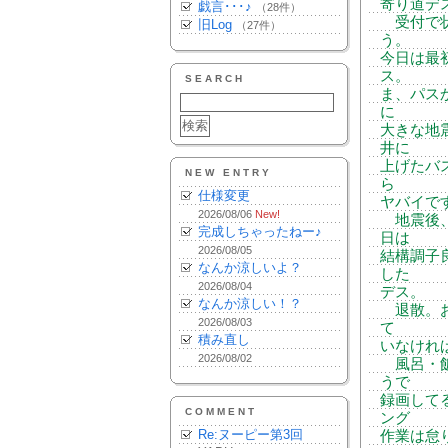
寄り道デ
戯言･･･♪
（28件）
受付で状
旧Log
（27件）
う。
今日は最
ス。
SEARCH
ま、パス
に
大きな地
井に
上げたバ
NEW ENTRY
ら
仕様変更
ヤバイで
2026/08/06
New!
地震後、
完成しちゃったねー♪
日は
2026/08/05
結構調子
なんか涼しいよ？
した
2026/08/04
デス。
なんか涼しい！？
退散。お
2026/08/03
て
積み直し
いなけれ
2026/08/02
風呂・飯
うで
録画して
COMMENT
ング
Re:ヌーピー第3回
作業は怠