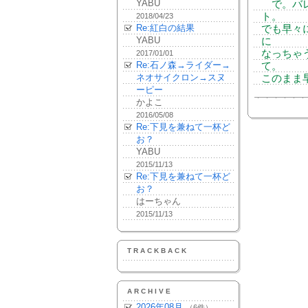
YABU
で。バレ
ト。
2018/04/23
Re:紅白の結果
でも早々
YABU
に
なっちゃ
2017/01/01
Re:石ノ森→ライダー→
て。
ネオサイクロン→スヌ
このまま
ーピー
かよこ
2016/05/08
Re:下見を兼ねて一杯ど
お？
YABU
2015/11/13
Re:下見を兼ねて一杯ど
お？
はーちゃん
2015/11/13
TRACKBACK
ARCHIVE
2026年08月
（6件）