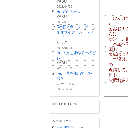
YABU
2018/04/23
Re:紅白の結果
YABU
けんけつ
2017/01/01
♪
Re:石ノ森→ライダー→
ぉおお！
ネオサイクロン→スヌ
んは
ーピー
ホント、
かよこ
本屋へ寄
2016/05/08
回も
Re:下見を兼ねて一杯ど
表紙は文
お？
で退散。
YABU
の
2015/11/13
返信して
Re:下見を兼ねて一杯ど
日も
お？
お疲れさ
はーちゃん
2015/11/13
TRACKBACK
ARCHIVE
2026年08月
（8件）