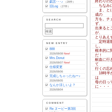
終わりの
戯言･･･♪
（28件）
ちなみに
旧Log
（27件）
ま、とに
成の
方を。チ
SEARCH
ず、
出来ると
が、
とりあえ
定時退散
NEW ENTRY
し。
888
根本的に
2026/08/08
New!
だ！
Mrs.Donut
献血に行
2026/08/07
New!
て
仕様変更
行くの忘
2026/08/06
18時半
完成しちゃったねー♪
は
2026/08/05
母の日っ
なんか涼しいよ？
に・・・
2026/08/04
COMMENT
Re:ヌーピー第3回