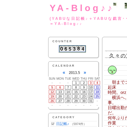
YA-Blog♪♪
(YABUな日記帳♪＋
＝YA-Blog♪♪
COUNTER
久々の
CALENDAR
«
»
2013.5
SUN
MON
TUE
WED
THU
FRI
SAT
朝までコ
-
-
-
1
2
3
4
起床
5
6
7
8
9
10
11
12
13
14
15
16
17
18
時間。o
19
20
21
22
23
24
25
横浜へ。
26
27
28
29
30
31
-
事。
-
-
-
-
-
-
-
日曜出勤
だ。
CATEGORY
何年ぶり
作業
日記帳♪
（5974件）