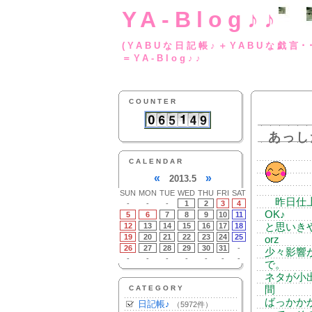
YA-Blog♪♪
(YABUな日記帳♪＋
＝YA-Blog♪♪
COUNTER
あっし
CALENDAR
«
»
2013.5
SUN
MON
TUE
WED
THU
FRI
SAT
昨日仕上
-
-
-
1
2
3
4
OK♪
5
6
7
8
9
10
11
12
13
14
15
16
17
18
と思いき
19
20
21
22
23
24
25
orz
26
27
28
29
30
31
-
少々影響
-
-
-
-
-
-
-
で。
ネタが小
CATEGORY
間
ばっかか
日記帳♪
（5972件）