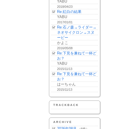
YABU
2018/04/23
Re:紅白の結果
YABU
2017/01/01
Re:石ノ森→ライダー→
ネオサイクロン→スヌ
ーピー
かよこ
2016/05/08
Re:下見を兼ねて一杯ど
お？
YABU
2015/11/13
Re:下見を兼ねて一杯ど
お？
はーちゃん
2015/11/13
TRACKBACK
ARCHIVE
2026年08月
（6件）