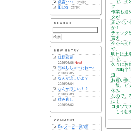
で。その
戯言･･･♪
（28件）
ク
旧Log
（27件）
作業も進
タが
届いてい
SEARCH
か！
チェック
言え
今からそ
や、
NEW ENTRY
明日は土
仕様変更
トで。
2026/08/06
New!
久々にお休み
完成しちゃったねー♪
20時半
2026/08/05
道。
なんか涼しいよ？
お買い物
2026/08/04
飯。ビデ
なんか涼しい！？
休み
2026/08/03
なので、
積み直し
に！
2026/08/02
コタツで
もう朝デ
COMMENT
Re:ヌーピー第3回