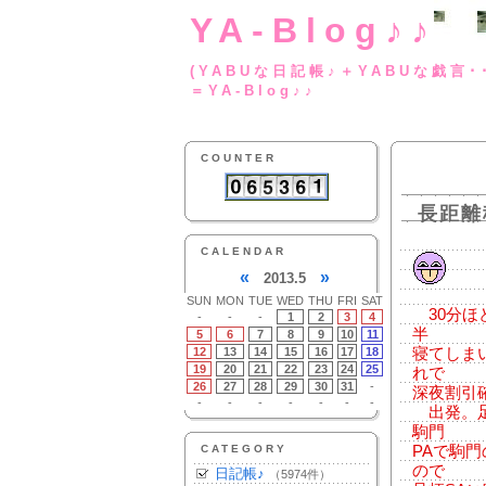
YA-Blog♪♪
(YABUな日記帳♪＋
＝YA-Blog♪♪
COUNTER
長距離
CALENDAR
«
»
2013.5
SUN
MON
TUE
WED
THU
FRI
SAT
30分ほ
-
-
-
1
2
3
4
半
5
6
7
8
9
10
11
12
13
14
15
16
17
18
寝てしま
19
20
21
22
23
24
25
れで
26
27
28
29
30
31
-
深夜割引
-
-
-
-
-
-
-
出発。足
駒門
CATEGORY
PAで駒
ので
日記帳♪
（5974件）