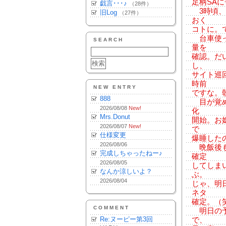
足柄SA
戯言･･･♪
（28件）
3時頃、
旧Log
（27件）
おく
コトに。
台車使っ
SEARCH
量を
確認。だ
し、
サイト巡
時前
NEW ENTRY
ですな。朝
888
目が覚め
2026/08/08
New!
化
Mrs.Donut
開始。お
2026/08/07
New!
で
仕様変更
爆睡した
2026/08/06
晩飯後も
完成しちゃったねー♪
確定
2026/08/05
してしま
なんか涼しいよ？
ぶ。
2026/08/04
じゃ、明
ネタ
確定。（
COMMENT
明日の予
Re:ヌーピー第3回
で、