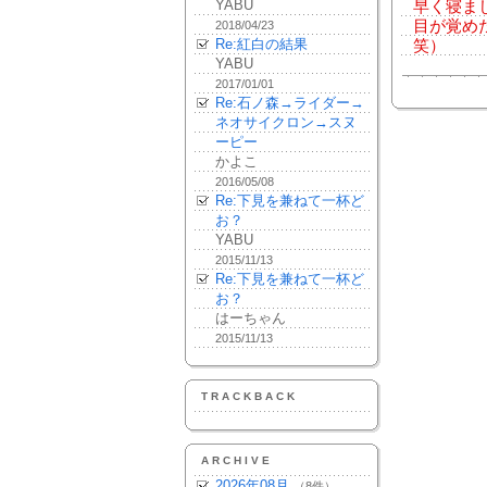
YABU
早く寝まし
目が覚め
2018/04/23
Re:紅白の結果
笑）
YABU
2017/01/01
Re:石ノ森→ライダー→
ネオサイクロン→スヌ
ーピー
かよこ
2016/05/08
Re:下見を兼ねて一杯ど
お？
YABU
2015/11/13
Re:下見を兼ねて一杯ど
お？
はーちゃん
2015/11/13
TRACKBACK
ARCHIVE
2026年08月
（8件）