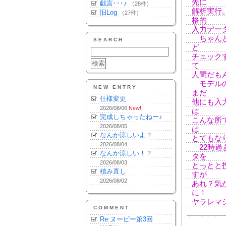
先に
戯言･･･♪
（28件）
解析実行
旧Log
（27件）
格的
入力デー
ちゃんと
SEARCH
ど
チェック
て
人間だも
モデルの
NEW ENTRY
まだ
仕様変更
他にも入
2026/08/06
New!
は
完成しちゃったねー♪
こんな所
2026/08/05
は
なんか涼しいよ？
とてもな
2026/08/04
22時過
なんか涼しい！？
タを
2026/08/03
とっとと
積み直し
すが
2026/08/02
あれ？気
に！
ヤラレマ
COMMENT
Re:ヌーピー第3回