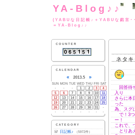
YA-Blog♪♪
(YABUな日記帳♪＋
＝YA-Blog♪♪
COUNTER
ネタキ
CALENDAR
«
»
2013.5
SUN
MON
TUE
WED
THU
FRI
SAT
回答待ち
-
-
-
1
2
3
4
入り
5
6
7
8
9
10
11
12
13
14
15
16
17
18
さらに本
19
20
21
22
23
24
25
った
26
27
28
29
30
31
-
為、スグ
-
-
-
-
-
-
-
で！3つ
ー！
CATEGORY
これで、
とりあえ
日記帳♪
（5972件）