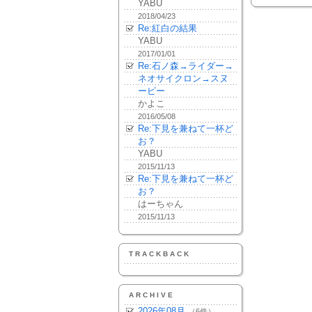
YABU
2018/04/23
Re:紅白の結果
YABU
2017/01/01
Re:石ノ森→ライダー→
ネオサイクロン→スヌ
ーピー
かよこ
2016/05/08
Re:下見を兼ねて一杯ど
お？
YABU
2015/11/13
Re:下見を兼ねて一杯ど
お？
はーちゃん
2015/11/13
TRACKBACK
ARCHIVE
2026年08月
（6件）