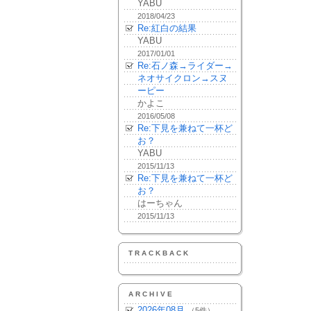
YABU
2018/04/23
Re:紅白の結果
YABU
2017/01/01
Re:石ノ森→ライダー→
ネオサイクロン→スヌ
ーピー
かよこ
2016/05/08
Re:下見を兼ねて一杯ど
お？
YABU
2015/11/13
Re:下見を兼ねて一杯ど
お？
はーちゃん
2015/11/13
TRACKBACK
ARCHIVE
2026年08月
（5件）