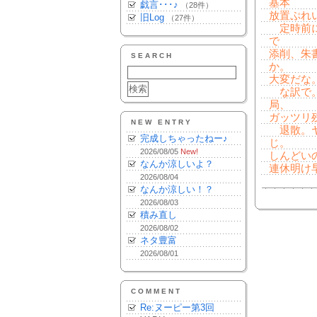
基本
戯言･･･♪
（28件）
放置ぷれ
旧Log
（27件）
定時前に
で
添削、朱
SEARCH
か。
大変だな
な訳で。
局、
ガッツリ
NEW ENTRY
退散。ヤ
完成しちゃったねー♪
じ。
2026/08/05
New!
しんどいの
なんか涼しいよ？
連休明け
2026/08/04
なんか涼しい！？
2026/08/03
積み直し
2026/08/02
ネタ豊富
2026/08/01
COMMENT
Re:ヌーピー第3回