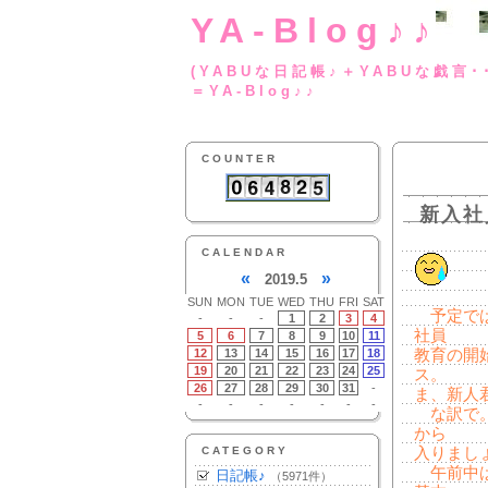
YA-Blog♪♪
(YABUな日記帳♪＋
＝YA-Blog♪♪
COUNTER
新入社
CALENDAR
«
»
2019.5
SUN
MON
TUE
WED
THU
FRI
SAT
予定では
-
-
-
1
2
3
4
社員
5
6
7
8
9
10
11
12
13
14
15
16
17
18
教育の開
19
20
21
22
23
24
25
ス。
26
27
28
29
30
31
-
ま、新人
-
-
-
-
-
-
-
な訳で。
から
CATEGORY
入りまし
午前中は
日記帳♪
（5971件）