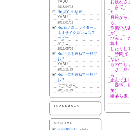
YABU
お疲れさ
さて・・
2018/04/23
Re:紅白の結果
た
YABU
月報から
ら、
2017/01/01
Re:石ノ森→ライダー→
作業中の
ネオサイクロン→スヌ
が
ーピー
びみょー
かよこ
算出
したりし
2016/05/08
Re:下見を兼ねて一杯ど
時間ばっ
お？
ない
YABU
ものでし
さ、帰り
2015/11/13
Re:下見を兼ねて一杯ど
も
お？
止んでま
はーちゃん
帰宅。飯
笑）
2015/11/13
寝落ち後
TRACKBACK
ARCHIVE
2026年08月
（6件）