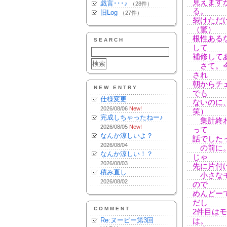
見えます
戯言･･･♪
（28件）
る。
旧Log
（27件）
裂けただ
（驚）
根性ある
SEARCH
して
補修して
さて。今
され
朝からチ
NEW ENTRY
でも
仕様変更
ないのに
2026/08/06
New!
笑）
完成しちゃったねー♪
集計終わ
2026/08/05
New!
って
なんか涼しいよ？
話でした
2026/08/04
の前に。
なんか涼しい！？
じゃ
2026/08/03
先に片付
積み直し
小さなモ
2026/08/02
ので
めんどー
だし
COMMENT
2件目は
Re:ヌーピー第3回
は。