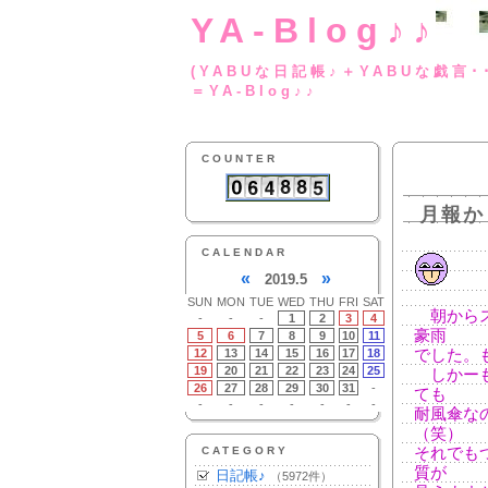
YA-Blog♪♪
(YABUな日記帳♪＋
＝YA-Blog♪♪
COUNTER
月報か
CALENDAR
«
»
2019.5
SUN
MON
TUE
WED
THU
FRI
SAT
朝からス
-
-
-
1
2
3
4
豪雨
5
6
7
8
9
10
11
12
13
14
15
16
17
18
でした。
19
20
21
22
23
24
25
しかーも
26
27
28
29
30
31
-
ても
-
-
-
-
-
-
-
耐風傘な
（笑）
CATEGORY
それでも
質が
日記帳♪
（5972件）