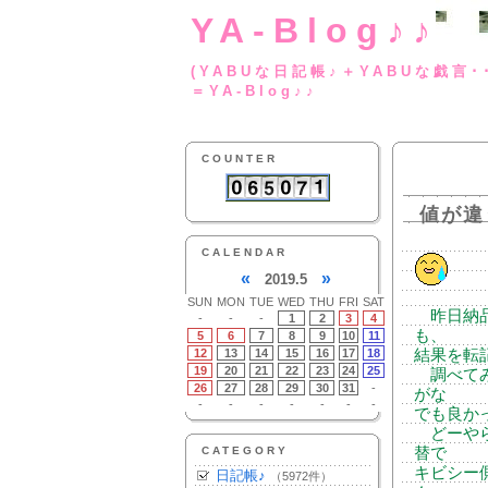
YA-Blog♪♪
(YABUな日記帳♪＋
＝YA-Blog♪♪
COUNTER
値が違
CALENDAR
«
»
2019.5
SUN
MON
TUE
WED
THU
FRI
SAT
昨日納品
-
-
-
1
2
3
4
も、
5
6
7
8
9
10
11
12
13
14
15
16
17
18
結果を転
19
20
21
22
23
24
25
調べてみ
26
27
28
29
30
31
-
がな
-
-
-
-
-
-
-
でも良か
どーやら
CATEGORY
替で
キビシー
日記帳♪
（5972件）