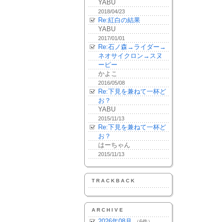
YABU
2018/04/23
Re:紅白の結果
YABU
2017/01/01
Re:石ノ森→ライダー→
ネオサイクロン→スヌ
ーピー
かよこ
2016/05/08
Re:下見を兼ねて一杯ど
お？
YABU
2015/11/13
Re:下見を兼ねて一杯ど
お？
はーちゃん
2015/11/13
TRACKBACK
ARCHIVE
2026年08月
（6件）