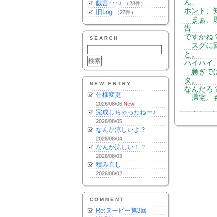
ん、
戯言･･･♪
（28件）
ホント、
旧Log
（27件）
まぁ、原
告
ですかね
SEARCH
スグに回
と。
ハイハイ
急ぎでは
タ。
NEW ENTRY
なんだろ？
仕様変更
帰宅。も
2026/08/06
New!
完成しちゃったねー♪
2026/08/05
なんか涼しいよ？
2026/08/04
なんか涼しい！？
2026/08/03
積み直し
2026/08/02
COMMENT
Re:ヌーピー第3回