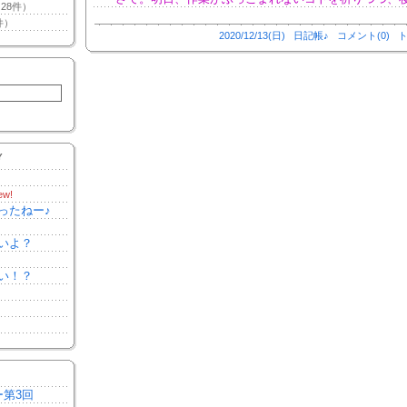
28件）
件）
2020/12/13(日)
日記帳♪
コメント(0)
ト
Y
ew!
ったねー♪
いよ？
い！？
ー第3回