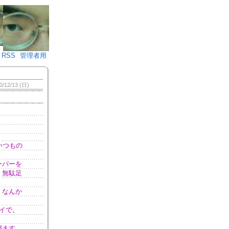
♪)÷2
RSS
管理者用
0/12/13 (日)
いつもの
ーパーを
 無駄足
。なんか
。
イで。
寝ます。