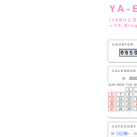
YA-
(YA
＝YA-Blo
COUNTER
CALENDAR
«
202
SUN
MON
TUE
W
-
-
1
6
7
8
13
14
15
20
21
22
27
28
29
-
-
-
CATEGORY
日記帳♪
（5