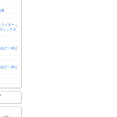
結果
森→ライダー→
ロン→スヌ
を兼ねて一杯ど
を兼ねて一杯ど
K
（6件）