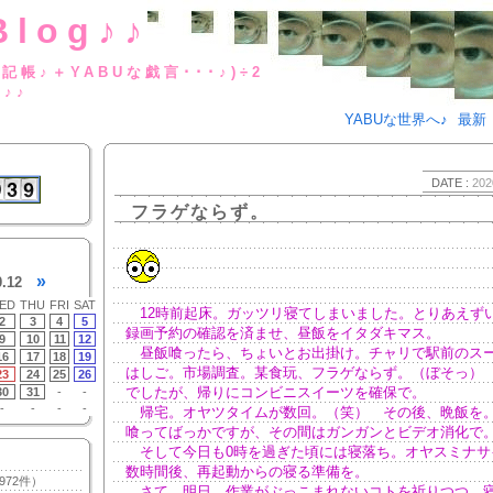
Blog♪♪
BUな日記帳♪＋YABUな戯言･･･
g♪♪
YABUな世界へ♪
最新
DATE :
202
フラゲならず。
»
0.12
ED
THU
FRI
SAT
12時前起床。ガッツリ寝てしまいました。とりあえず
2
3
4
5
録画予約の確認を済ませ、昼飯をイタダキマス。
9
10
11
12
昼飯喰ったら、ちょいとお出掛け。チャリで駅前のス
16
17
18
19
はしご。市場調査。某食玩、フラゲならず。（ぼそっ）
23
24
25
26
でしたが、帰りにコンビニスイーツを確保で。
30
31
-
-
-
-
-
-
帰宅。オヤツタイムが数回。（笑） その後、晩飯を
喰ってばっかですが、その間はガンガンとビデオ消化で
そして今日も0時を過ぎた頃には寝落ち。オヤスミナサ
数時間後、再起動からの寝る準備を。
972件）
さて。明日、作業がぶっこまれないコトを祈りつつ、