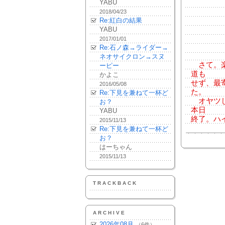
YABU
2018/04/23
Re:紅白の結果
YABU
2017/01/01
Re:石ノ森→ライダー→
ネオサイクロン→スヌ
さて。楽
ーピー
道も
かよこ
せず、最
2016/05/08
た。
Re:下見を兼ねて一杯ど
オヤツし
お？
本日
YABU
終了。ハ
2015/11/13
Re:下見を兼ねて一杯ど
お？
はーちゃん
2015/11/13
TRACKBACK
ARCHIVE
2026年08月
（6件）