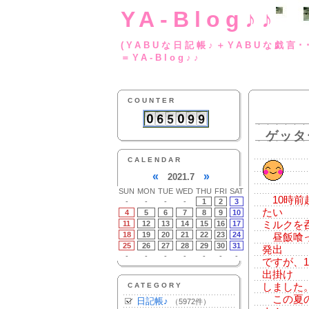
YA-Blog♪♪
(YABUな日記帳♪＋
＝YA-Blog♪♪
COUNTER
ゲッタ
CALENDAR
«
»
2021.7
SUN
MON
TUE
WED
THU
FRI
SAT
10時前
-
-
-
-
1
2
3
たい
4
5
6
7
8
9
10
11
12
13
14
15
16
17
ミルクを
18
19
20
21
22
23
24
昼飯喰っ
25
26
27
28
29
30
31
発出
-
-
-
-
-
-
-
ですが、
出掛け
CATEGORY
しました
この夏の
日記帳♪
（5972件）