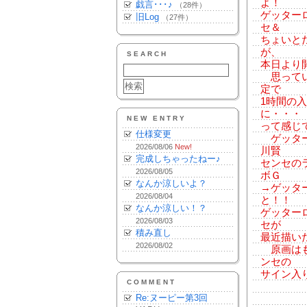
よ！
戯言･･･♪
（28件）
ゲッター
旧Log
（27件）
セ＆
ちょいと
が、
SEARCH
本日より
思ってい
定で
1時間の
に・・・
NEW ENTRY
って感じ
仕様変更
ゲッター
2026/08/06
New!
川賢
完成しちゃったねー♪
センセの
2026/08/05
ボＧ
なんか涼しいよ？
→ゲッタ
2026/08/04
と！！
なんか涼しい！？
ゲッター
2026/08/03
セが
積み直し
最近描い
2026/08/02
原画はも
ンセの
サイン入
COMMENT
Re:ヌーピー第3回