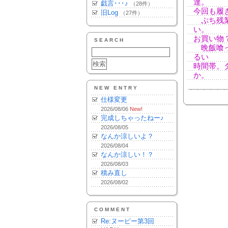
達。
戯言･･･♪
（28件）
今回も履
旧Log
（27件）
ぷち残業
い。
お買い物
SEARCH
晩飯喰っ
るい
時間帯。
か。
NEW ENTRY
仕様変更
2026/08/06
New!
完成しちゃったねー♪
2026/08/05
なんか涼しいよ？
2026/08/04
なんか涼しい！？
2026/08/03
積み直し
2026/08/02
COMMENT
Re:ヌーピー第3回