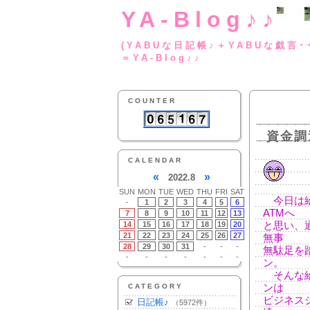
YA-Blog♪♪
(YABUな日記帳♪＋
＝YA-Blog♪♪
COUNTER
資金調
CALENDAR
«
»
2022.8
SUN
MON
TUE
WED
THU
FRI
SAT
今日は給
-
1
2
3
4
5
6
ATMへ
7
8
9
10
11
12
13
14
15
16
17
18
19
20
と思い、
21
22
23
24
25
26
27
無事
28
29
30
31
-
-
-
無駄足を
-
-
-
-
-
-
-
ン。
そんな給
CATEGORY
ンは
ビジネス
日記帳♪
（5972件）