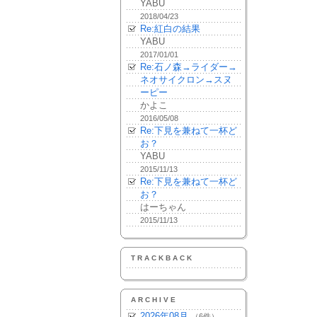
YABU
2018/04/23
Re:紅白の結果
YABU
2017/01/01
Re:石ノ森→ライダー→
ネオサイクロン→スヌ
ーピー
かよこ
2016/05/08
Re:下見を兼ねて一杯ど
お？
YABU
2015/11/13
Re:下見を兼ねて一杯ど
お？
はーちゃん
2015/11/13
TRACKBACK
ARCHIVE
2026年08月
（6件）