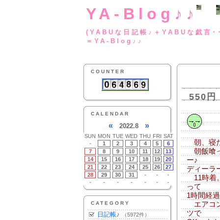
YA-Blog♪♪
(YABUな日記帳♪＋
＝YA-Blog♪♪
COUNTER
550円
CALENDAR
«
»
2022.8
SUN
MON
TUE
WED
THU
FRI
SAT
朝、寝た
-
1
2
3
4
5
6
朝飯喰っ
7
8
9
10
11
12
13
14
15
16
17
18
19
20
ー♪
21
22
23
24
25
26
27
ディーラ
28
29
30
31
-
-
-
11時着
-
-
-
-
-
-
-
って
1時間経
CATEGORY
エアコン
ツで
日記帳♪
（5972件）