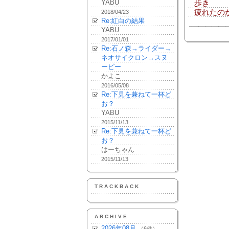
YABU
歩き
疲れたの
2018/04/23
Re:紅白の結果
YABU
2017/01/01
Re:石ノ森→ライダー→
ネオサイクロン→スヌ
ーピー
かよこ
2016/05/08
Re:下見を兼ねて一杯ど
お？
YABU
2015/11/13
Re:下見を兼ねて一杯ど
お？
はーちゃん
2015/11/13
TRACKBACK
ARCHIVE
2026年08月
（6件）