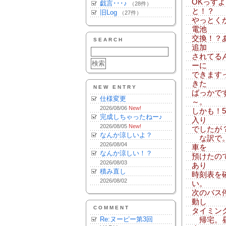
OKっす
戯言･･･♪
（28件）
と！？
旧Log
（27件）
やっとく
電池
交換！？
SEARCH
追加
されてる
ーに
できます
きた
NEW ENTRY
ばっかで
仕様変更
～。
2026/08/06
New!
しかも！
完成しちゃったねー♪
入り
2026/08/05
New!
でしたが
なんか涼しいよ？
な訳で。
2026/08/04
車を
なんか涼しい！？
預けたの
2026/08/03
あり
積み直し
時刻表を
2026/08/02
い。
次のバス
動し
COMMENT
タイミン
Re:ヌーピー第3回
帰宅。昼