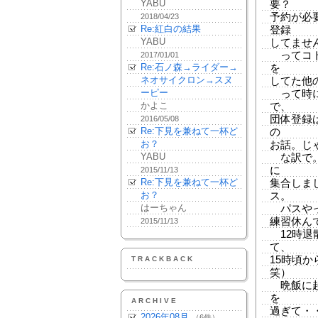
YABU
要？
予約が必
2018/04/23
Re:紅白の結果
登録
YABU
してませ
ってコト
2017/01/01
Re:石ノ森→ライダー→
を
ネオサイクロン→スヌ
してた他
ーピー
って時に
かよこ
で、
団体登録
2016/05/08
Re:下見を兼ねて一杯ど
の
お？
お話。じ
YABU
な訳で。
に
2015/11/13
Re:下見を兼ねて一杯ど
集合しま
お？
ス。
はーちゃん
パスやっ
練習休ん
2015/11/13
12時退
て、
15時頃
TRACKBACK
笑）
晩飯に起
を
ARCHIVE
過ぎて・
2026年08月
（6件）