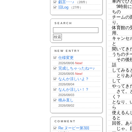
車内でひと眠
戯言･･･♪
（28件）
9時前に
旧Log
（27件）
ちの
チームの
り。
SEARCH
体育館の
用、
キャンセ
と
聞いてき
NEW ENTRY
うちのチ
仕様変更
その後残
2026/08/06
New!
話
完成しちゃったねー♪
してみる
2026/08/05
New!
とりあえ
なんか涼しいよ？
して
2026/08/04
やってき
なんか涼しい！？
さて。ど
2026/08/03
く？
積み直し
となり、
2026/08/02
ら
使えるん
ると
COMMENT
回答。あ
Re:ヌーピー第3回
じゃ、目