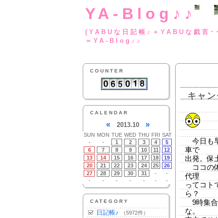
YA-Blog♪♪
(YABUな日記帳♪＋
＝YA-Blog♪♪
COUNTER
キャン
CALENDAR
«
»
2013.10
SUN
MON
TUE
WED
THU
FRI
SAT
今日も早
-
-
1
2
3
4
5
車で
6
7
8
9
10
11
12
13
14
15
16
17
18
19
出発。保
20
21
22
23
24
25
26
ココの体
27
28
29
30
31
-
-
代理
-
-
-
-
-
-
-
ってコト
ら？
CATEGORY
9時集合
な。
日記帳♪
（5972件）