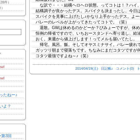
28件）
な訳で・・・結構ヘロヘロ状態。ってコトは！？ハイ
件）
結構調子が良かったデス。スパイクも決まったし、今日
スパイクを見事に上げたし♪かなり上手かったデス。よー
バレーのレベルが上がってきたってコトで。（笑）
退散。GWは休めるのかどーか？びみょーですが、休め
恒例の帰省ですので、いちおースタンドへ寄り道し、給
おく。来週から値上げします！ってメルも届いてたし。
帰宅。風呂。飯。そしてオヤスミナサイ。バレー疲れ
ガッツリ朝まで寝落ちです。ちなみにまだコタツですが
Y
コタツ最強ですよね～♪（笑）
ew!
2014/04/19(土)
日記帳♪
コメント(0)
ト
ew!
ったねー♪
いよ？
ー第3回