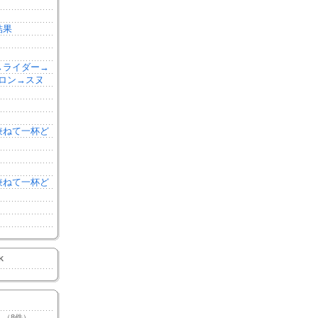
結果
森→ライダー→
ロン→スヌ
を兼ねて一杯ど
を兼ねて一杯ど
K
（8件）