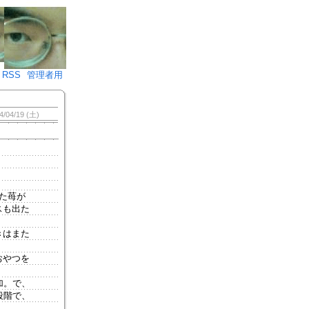
♪)÷2
RSS
管理者用
4/04/19 (土)
た苺が
スも出た
きはまた
おやつを
加。で、
段階で、