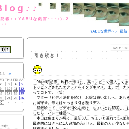
Blog♪♪
BUな日記帳♪＋YABUな戯言･･･
g♪♪
YABUな世界へ♪
最新
DATE :
201
引き続き！
»
4.4
ED
THU
FRI
SAT
9時半頃起床。昨日の帰りに、某コンビニで購入してき
2
3
4
5
トッピングされたエクレアをイタダキマス。ま、ボーナ
9
10
11
12
ってコトで。（笑）
16
17
18
19
マターリビデオ消化を続け、お嬢は買い出しへ。あち
23
24
25
26
お留守番。最近はめっきり引き籠りデス。
30
-
-
-
-
-
-
-
昼飯喰って、ビデオ消化を続け、ちょいとお昼寝し、
したら、バレー練習へ。
本日は集まりが悪く、最初3人。ちょいと遅れて3人追
最終的にはさらに1人追加の合計7人。最初の人が少ない
974件）
結構疲れました。orz