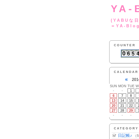
YA-
(YA
＝YA-Blo
COUNTER
CALENDAR
«
201
SUN
MON
TUE
W
-
-
1
6
7
8
13
14
15
20
21
22
27
28
29
-
-
-
CATEGORY
日記帳♪
（5