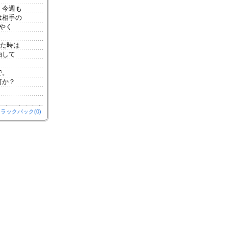
、今週も
は相手の
やく
た時は
油して
で。
何か？
ラックバック(0)